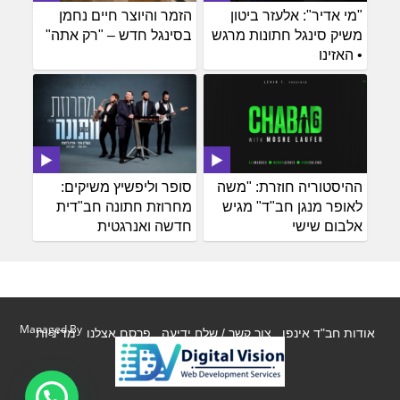
"מי אדיר": אלעזר ביטון
הזמר והיוצר חיים נחמן
משיק סינגל חתונות מרגש
בסינגל חדש – "רק אתה"
• האזינו
ההיסטוריה חוזרת: "משה
סופר וליפשיץ משיקים:
לאופר מנגן חב"ד" מגיש
מחרוזת חתונה חב"דית
אלבום שישי
חדשה ואנרגטית
Managed By
אודות חב"ד אינפו
צור קשר / שלח ידיעה
פרסם אצלנו
מדיניות