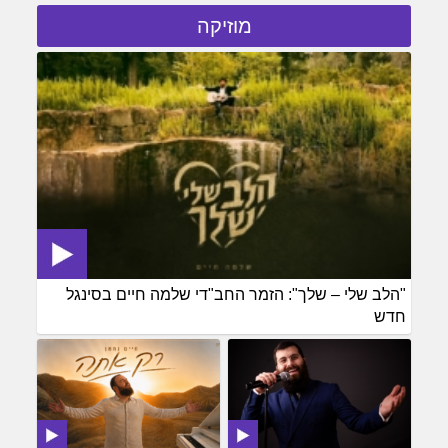
מוזיקה
"הלב שלי – שלך": הזמר החב"די שלמה חיים בסינגל
חדש