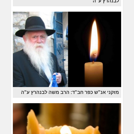
לבנהרץ ע"ה
מזקני אנ"ש כפר חב"ד: הרב משה לבנהרץ ע"ה