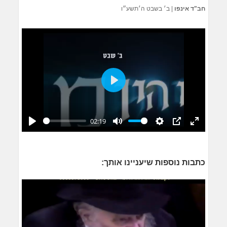
חב"ד אינפו
|
ב׳ בשבט ה׳תשע״ו
Play
02:19
Play
Mute
Settings
PIP
Enter
fullscreen
כתבות נוספות שיעניינו אותך: