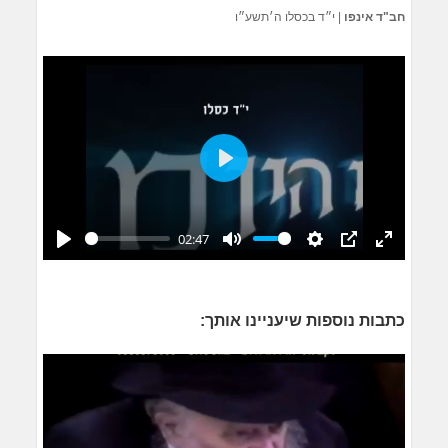
חב"ד אינפו
|
י״ד בכסלו ה׳תשע״ו
Play
02:47
Play
Mute
Settings
PIP
Enter
fullscreen
כתבות נוספות שיעניינו אותך: