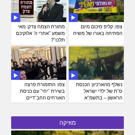
צפו: קליפ סיכום מיום
מתורת הצמח צדק: מאי
הפתיחה באורו של משיח
משמע "אחרי ה' אלוקיכם
תלכו"?
נשלף מהארכיון: הכנסת
צפו: התזמורת פרצה
ס"ת של ילדי ישראל
בשירת "יחי" עם כניסת
הראשון – בתשמ"א
האורחים החב"דיים
מוזיקה