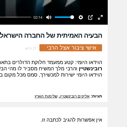
02:14
Mute
Settings
PIP
Enter
fullscreen
הבעיה האמיתית של החברה הישראלי
אישי ציבור אצל הרבי
27 וידאו
הוידאו היומי: קטע ממעמד חלוקת הדולרים בתארי
רובינשטיין
והרבי מלך המשיח מסביר לו מהי הב
הוידאו היומי ישירות למכשירך, סמס מכל מקום בעולם ל 878009
תגיות:
אליקים רובינשטיין
,
שלימות הארץ
אין אפשרות להגיב לכתבה זו.