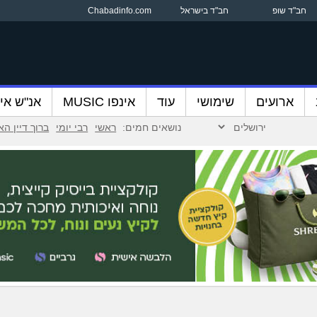
חב"ד שופ
חב"ד בישראל
Chabadinfo.com
ארועים
שימושי
עוד
אינפו MUSIC
אנ"ש אינ
נושאים חמים:
ראשי
רבי יומי
ברוך דיין ה