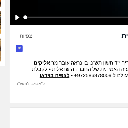
Play
ת
צפיות
ך י"ד חשון תש"נ, בו נראה עובר מר
אליקים
עיה האמיתית של החברה הישראלית • לקבלת
972586+ •
לצפיה בוידאו
כ״א באב ה׳תשע״ה