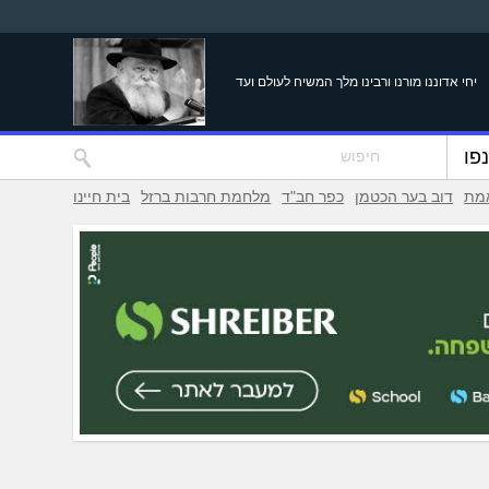
יחי אדוננו מורנו ורבינו מלך המשיח לעולם ועד
פו
אמת
דוב בער הכטמן
כפר חב"ד
מלחמת חרבות ברזל
בית חיינו