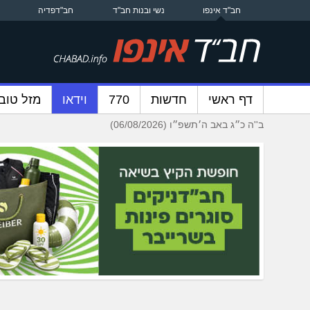
חב"ד אינפו
נשי ובנות חב"ד
חב"דפדיה
דף ראשי
חדשות
770
וידאו
מזל טוב
ב''ה כ״ג באב ה׳תשפ״ו (06/08/2026)