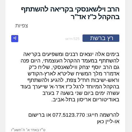
fullscreen
הרב וילשאנסקי בקריאה להשתתף
בהקהל כ"ז אד"ר
צפיות
רץ ברשת
525 וידאו
בימים אלה יוצאים רבנים ומשפיעים בקריאה
להשתתף במעמד ההקהל העוצמתי, היום פנה
גם הרב יוסף יצחק ווילשאנסקי, שליח כ"ק
אדמו"ר מלך המשיח שליט"א לארץ-הקודש
וראש-ישיבות חח"ל צפת, להגיע ולהשתתף
בהקהל המיוחד לרגל כ"ז אדר-א' שייערך בעוד
עשרה ימים ביום שני בשעה 7 בערב
באודיטוריום אריסון בתל-אביב.
להרשמה חייגו: 077.5123.770 או ברישום
או-ליין
כאן
ט״ז באדר א׳ ה׳תשע״ו