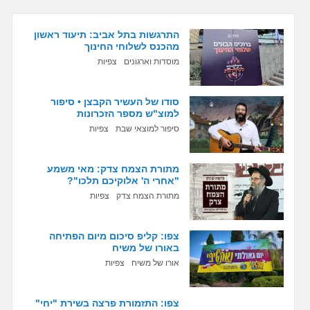
התרגשות בתל אביב: תיעוד ראשון
מהכנס לשלוחי החינוך
מוסדות וארגונים
צפיות
סודו של העשיר הקבצן • סיפור
למוצ"ש מספר הזכרונות
סיפור למוצאי שבת
צפיות
מתורת הצמח צדק: מאי משמע
"אחרי ה' אלוקיכם תלכו"?
מתורת הצמח צדק
צפיות
צפו: קליפ סיכום מיום הפתיחה
באורו של משיח
אורו של משיח
צפיות
צפו: התזמורת פרצה בשירת "יחי"