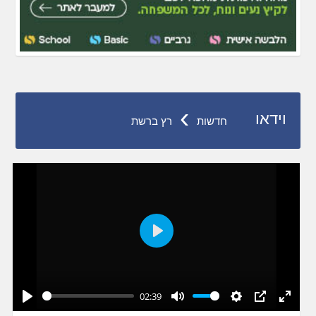
›
וידאו
חדשות
רץ ברשת
Play
02:39
Play
Mute
Settings
PIP
Enter