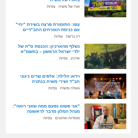
אורו של משיח
צפיות
צפו: התזמורת פרצה בשירת "יחי"
עם כניסת האורחים החב"דיים
רץ ברשת
צפיות
נשלף מהארכיון: הכנסת ס"ת של
ילדי ישראל הראשון – בתשמ"א
ארכיון
צפיות
וידאו הלילה: אלפים שרים ניגוני
חב"ד ושירי משיח בנתניה
גאולה ומשיח
צפיות
"אני פשוט נפעם ממה שאני רואה":
מנהל המלון מדבר לראשונה
מוסדות וארגונים
צפיות