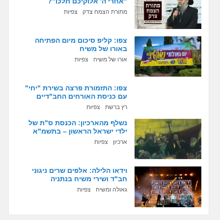
"אחרי ה' אלוקיכם תלכו"?
מתורת הצמח צדק
צפיות
צפו: קליפ סיכום מיום הפתיחה
באורו של משיח
אורו של משיח
צפיות
צפו: התזמורת פרצה בשירת "יחי"
עם כניסת האורחים החב"דיים
רץ ברשת
צפיות
נשלף מהארכיון: הכנסת ס"ת של
ילדי ישראל הראשון – בתשמ"א
ארכיון
צפיות
וידאו הלילה: אלפים שרים ניגוני
חב"ד ושירי משיח בנתניה
גאולה ומשיח
צפיות