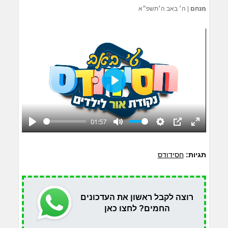
מנחם
|
ה׳ באב ה׳תשפ״א
Play
01:57
Play
Mute
Settings
PIP
Enter
fullscreen
תגיות:
חסידודס
רוצה לקבל ראשון את העדכונים
החמים? לחצו כאן