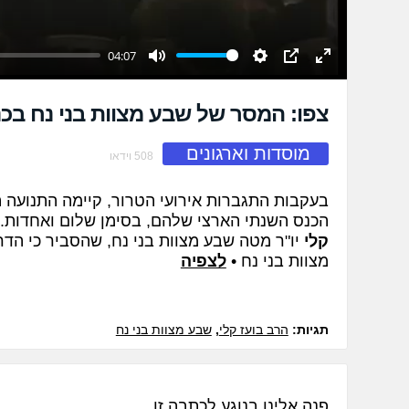
04:07
Mute
Settings
PIP
Enter
fullscreen
צפו: המסר של שבע מצוות בני נח בכ
מוסדות וארגונים
508 וידאו
בעקבות התגברות אירועי הטרור, קיימה התנועה 
הכנס השנתי הארצי שלהם, בסימן שלום ואחדות. 
קלי
יו"ר מטה שבע מצוות בני נח, שהסביר כי הד
מצוות בני נח •
לצפיה
תגיות:
הרב בועז קלי
,
שבע מצוות בני נח
פנה אלינו בנוגע לכתבה זו