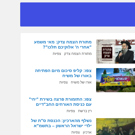
מתורת הצמח צדק: מאי משמע
"אחרי ה' אלוקיכם תלכו"?
מתורת הצמח צדק
צפיות
צפו: קליפ סיכום מיום הפתיחה
באורו של משיח
אורו של משיח
צפיות
צפו: התזמורת פרצה בשירת "יחי"
עם כניסת האורחים החב"דיים
רץ ברשת
צפיות
נשלף מהארכיון: הכנסת ס"ת של
ילדי ישראל הראשון – בתשמ"א
ארכיון
צפיות