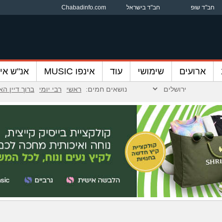
חב"ד שופ
חב"ד בישראל
Chabadinfo.com
ארועים
שימושי
עוד
אינפו MUSIC
אנ"ש אינ
נושאים חמים:
ראשי
רבי יומי
ברוך דיין ה