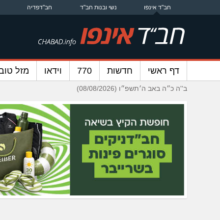
חב"ד אינפו
נשי ובנות חב"ד
חב"דפדיה
דף ראשי
חדשות
770
וידאו
מזל טוב
ב''ה כ״ה באב ה׳תשפ״ו (08/08/2026)