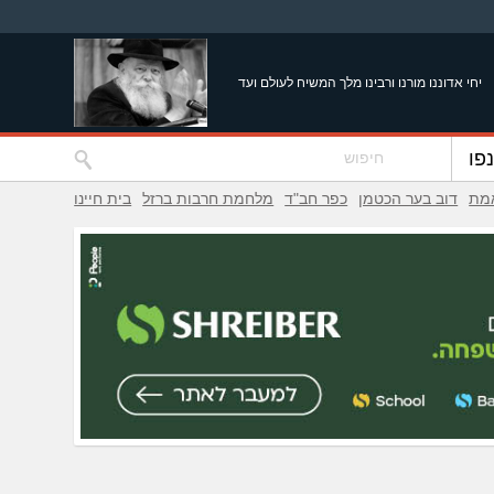
יחי אדוננו מורנו ורבינו מלך המשיח לעולם ועד
פו
אמת
דוב בער הכטמן
כפר חב"ד
מלחמת חרבות ברזל
בית חיינו