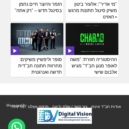
"מי אדיר": אלעזר ביטון
הזמר והיוצר חיים נחמן
משיק סינגל חתונות מרגש
בסינגל חדש – "רק אתה"
• האזינו
ההיסטוריה חוזרת: "משה
סופר וליפשיץ משיקים:
לאופר מנגן חב"ד" מגיש
מחרוזת חתונה חב"דית
אלבום שישי
חדשה ואנרגטית
Managed By
אודות חב"ד אינפו
צור קשר / שלח ידיעה
פרסם אצלנו
מדיניות