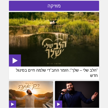
מוזיקה
"הלב שלי – שלך": הזמר החב"די שלמה חיים בסינגל
חדש