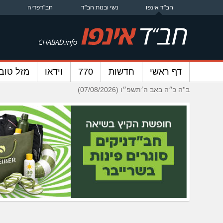
חב"ד אינפו
נשי ובנות חב"ד
חב"דפדיה
דף ראשי
חדשות
770
וידאו
מזל טוב
ב''ה כ״ה באב ה׳תשפ״ו (07/08/2026)