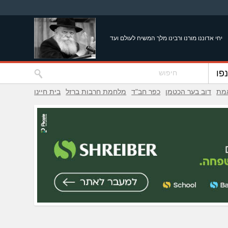
יחי אדוננו מורנו ורבינו מלך המשיח לעולם ועד
פו
אמת
דוב בער הכטמן
כפר חב"ד
מלחמת חרבות ברזל
בית חיינו