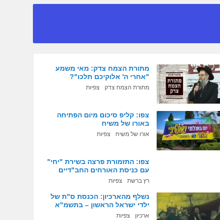
מתורת הצמח צדק: מאי משמע
"אחרי ה' אלוקיכם תלכו"?
מתורת הצמח צדק
צפיות
צפו: קליפ סיכום מיום הפתיחה
באורו של משיח
אורו של משיח
צפיות
צפו: התזמורת פרצה בשירת "יחי"
עם כניסת האורחים החב"דיים
רץ ברשת
צפיות
נשלף מהארכיון: הכנסת ס"ת של
ילדי ישראל הראשון – בתשמ"א
ארכיון
צפיות