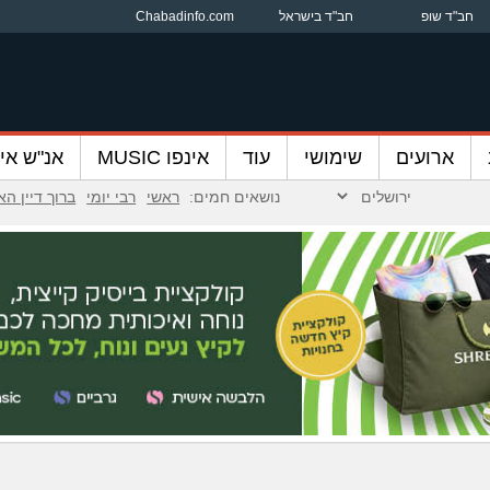
חב"ד שופ
חב"ד בישראל
Chabadinfo.com
ארועים
שימושי
עוד
אינפו MUSIC
אנ"ש אינ
נושאים חמים:
ראשי
רבי יומי
ברוך דיין ה