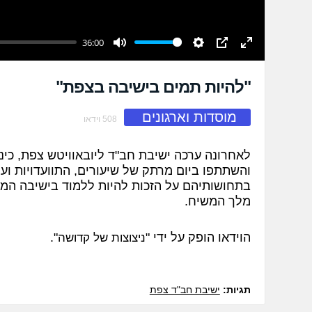
36:00
Mute
Settings
PIP
Enter
fullscreen
"להיות תמים בישיבה בצפת"
מוסדות וארגונים
508 וידאו
לאחרונה ערכה ישיבת חב"ד ליובאוויטש צפת, כינו
והשתתפו ביום מרתק של שיעורים, התוועדויות וע
בתחושותיהם על הזכות להיות ללמוד בישיבה המ
מלך המשיח.
הוידאו הופק על ידי "
".
ניצוצות של קדושה
תגיות:
ישיבת חב"ד צפת