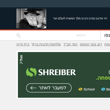
יחי אדוננו מורנו ורבינו מלך המשיח לעולם ועד
פו
אמת
דוב בער הכטמן
כפר חב"ד
מלחמת חרבות ברזל
בית חיינו