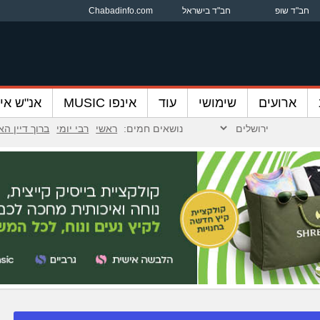
חב"ד שופ
חב"ד בישראל
Chabadinfo.com
ארועים
שימושי
עוד
אינפו MUSIC
אנ"ש אינ
נושאים חמים:
ראשי
רבי יומי
ברוך דיין ה