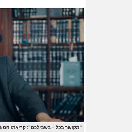
"מקושר בכל – בשבילכם": קריאתו המעו