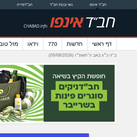
חב"ד אינפו
נשי ובנות חב"ד
חב"דפדיה
דף ראשי
חדשות
770
וידאו
מזל טוב
ב''ה כ״ג באב ה׳תשפ״ו (05/08/2026)