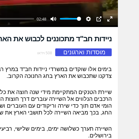
02:48
Mute
Settings
PIP
Enter
fullscreen
ניידות חב"ד מתכוננים לכבוש את האר
מוסדות וארגונים
508 וידאו
בימים אלו שוקדים במשרדי ניידות חב"ד במרץ ר
צדקנו שתכבוש את הארץ בחג החנוכה הקרוב.
שיירת הטנקים המתקיימת מידי שנה חוצה את כל
הרכבים הנלווים אל השיירה עוברים דרך חוצות ה
הומי אדם תוך כדי שירה וריקודים עם העוברים ו
החג, בכך מביאה השיירה לכל תושבי הארץ את שמ
השיירה תערך כשלושה ימים, בימים שלישי, רביעי 
בירושלים.