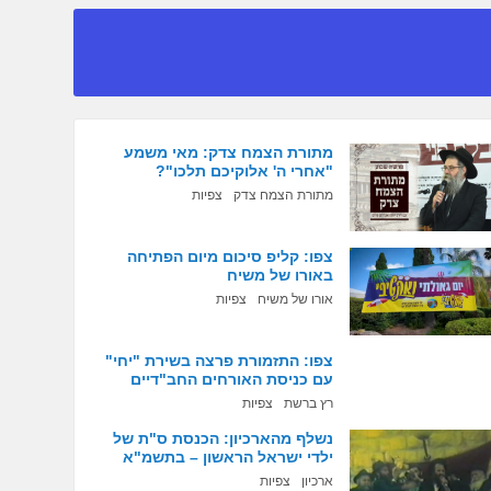
מתורת הצמח צדק: מאי משמע
"אחרי ה' אלוקיכם תלכו"?
מתורת הצמח צדק
צפיות
צפו: קליפ סיכום מיום הפתיחה
באורו של משיח
אורו של משיח
צפיות
צפו: התזמורת פרצה בשירת "יחי"
עם כניסת האורחים החב"דיים
רץ ברשת
צפיות
נשלף מהארכיון: הכנסת ס"ת של
ילדי ישראל הראשון – בתשמ"א
ארכיון
צפיות