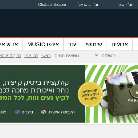
חב"ד שופ
חב"ד בישראל
Chabadinfo.com
ארועים
שימושי
עוד
אינפו MUSIC
אנ"ש אינ
נושאים חמים:
ראשי
רבי יומי
ברוך דיין ה