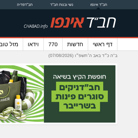
חב"ד אינפו
נשי ובנות חב"ד
חב"דפדיה
דף ראשי
חדשות
770
וידאו
מזל טוב
ב''ה כ״ד באב ה׳תשפ״ו (07/08/2026)