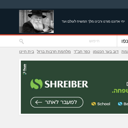
יחי אדוננו מורנו ורבינו מלך המשיח לעולם ועד
פו
אמת
דוב בער הכטמן
כפר חב"ד
מלחמת חרבות ברזל
בית חיינו