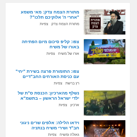
מתורת הצמח צדק: מאי משמע
"אחרי ה' אלוקיכם תלכו"?
מתורת הצמח צדק
צפיות
צפו: קליפ סיכום מיום הפתיחה
באורו של משיח
אורו של משיח
צפיות
צפו: התזמורת פרצה בשירת "יחי"
עם כניסת האורחים החב"דיים
רץ ברשת
צפיות
נשלף מהארכיון: הכנסת ס"ת של
ילדי ישראל הראשון – בתשמ"א
ארכיון
צפיות
וידאו הלילה: אלפים שרים ניגוני
חב"ד ושירי משיח בנתניה
גאולה ומשיח
צפיות