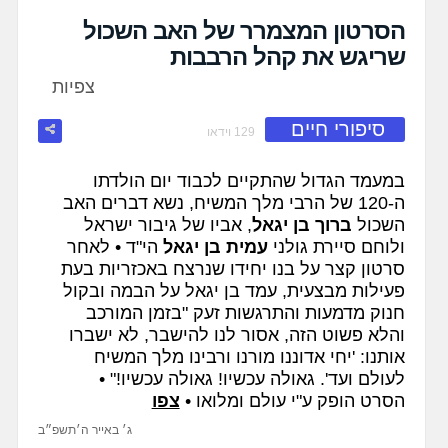
fullscreen
הסרטון המצמרר של האב השכול
שריגש את קהל הרבבות
צפיות
סיפורי חיים
129 וידאו
במעמד הגדול שהתקיים לכבוד יום הולדתו
ה-120 של הרבי מלך המשיח, נשא דברים האב
השכול
ברוך בן יגאל
, אביו של גיבור ישראל
ולוחם סיירת גולני
עמית בן יגאל
הי"ד • לאחר
סרטון קצר על בנו יחידו שנרצח באכזריות בעת
פעילות מבצעית, עמד בן יגאל על הבמה ובקול
חנוק מדמעות והתרגשות זעק "בזמן המורכב
והלא פשוט הזה, אסור לנו להישבר, לא ישברו
אותנו: 'יחי אדוננו מורנו ורבינו מלך המשיח
לעולם ועד'. גאולה עכשיו! גאולה עכשיו!" •
הסרט הופק ע"י עולם ומלואו •
צפו
ג׳ באייר ה׳תשפ״ב