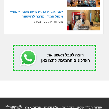
"אני פשוט נפעם ממה שאני רואה":
מנהל המלון מדבר לראשונה
מוסדות וארגונים
צפיות
רוצה לקבל ראשון את
העדכונים החמים? לחצו כאן
Managed By
אודות חב"ד אינפו
צור קשר / שלח ידיעה
פרסם אצלנו
מדיניות