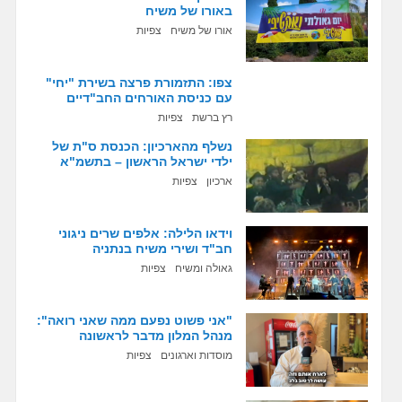
באורו של משיח
אורו של משיח
צפיות
צפו: התזמורת פרצה בשירת "יחי"
עם כניסת האורחים החב"דיים
רץ ברשת
צפיות
נשלף מהארכיון: הכנסת ס"ת של
ילדי ישראל הראשון – בתשמ"א
ארכיון
צפיות
וידאו הלילה: אלפים שרים ניגוני
חב"ד ושירי משיח בנתניה
גאולה ומשיח
צפיות
"אני פשוט נפעם ממה שאני רואה":
מנהל המלון מדבר לראשונה
מוסדות וארגונים
צפיות