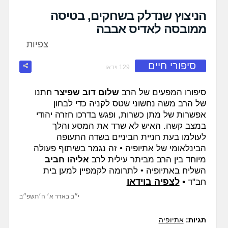
fullscreen
הניצוץ שנדלק בשחקים, בטיסה
ממובסה לאדיס אבבה
צפיות
סיפורי חיים
129 וידאו
סיפורו המפעים של הרב
שלום דוב שפיצר
חתנו
של הרב משה נחשוני שטס לקניה כדי לבחון
אפשרות של מתן כשרות, ופגש בדרכו חזרה יהודי
במצב קשה. האיש לא שרד את המסע והלך
לעולמו בעת חניית הביניים בשדה התעופה
הבינלאומי של אתיופיה • זה נגמר בשיתוף פעולה
מיוחד בין הרב מביתר עילית לרב
אליהו חביב
השליח באתיופיה •
לתרומה לקמפיין למען בית
•
לצפיה בוידאו
חב"ד
י״ב באדר א׳ ה׳תשפ״ב
תגיות:
אתיופיה