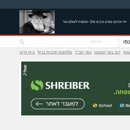
יחי אדוננו מורנו ורבינו מלך המשיח לעולם ועד
פו
אמת
דוב בער הכטמן
כפר חב"ד
מלחמת חרבות ברזל
בית חיינו