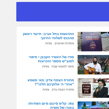
התרגשות בתל אביב: תיעוד ראשון
מהכנס לשלוחי החינוך
מוסדות וארגונים
צפיות
סודו של העשיר הקבצן • סיפור
למוצ"ש מספר הזכרונות
סיפור למוצאי שבת
צפיות
מתורת הצמח צדק: מאי משמע
"אחרי ה' אלוקיכם תלכו"?
מתורת הצמח צדק
צפיות
צפו: קליפ סיכום מיום הפתיחה
באורו של משיח