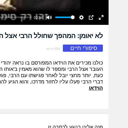
02:34
Mute
Settings
PIP
Enter
fullscreen
לא יאומן: המהפך שחולל הרבי אצל המ
סיפורי חיים
588 וידאו
כולנו מכירים את הוידאו המפורסם בו נראה יהודי 
העובר אצל הרבי ומספר לו שהוא מאמין ב'אותו האי
כעת, יותר מחצי יובל לאחר פגישתו עם הרבי, פגש
דברי הרבי פעלו עליו לחזור מדרכו, והוא הגיע לה
הוידאו
פנה אלינו בנוגע לכתבה זו