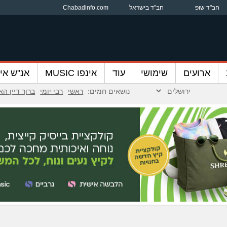
חב"ד שופ
חב"ד בישראל
Chabadinfo.com
ארועים
שימושי
עוד
אינפו MUSIC
אנ"ש אינ
נושאים חמים:
ראשי
רבי יומי
ברוך דיין ה