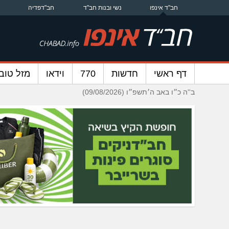
חב"ד אינפו
נשי ובנות חב"ד
חב"דפדיה
דף ראשי
חדשות
770
וידאו
מזל טוב
ב''ה כ״ו באב ה׳תשפ״ו (09/08/2026)