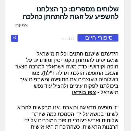
fullscreen
שלוחים מספרים: כך הצלחנו
להשפיע על זוגות להתחתן כהלכה
צפיות
סיפורי חיים
129 וידאו
הידעתם שישנם חתנים וכלות מישראל
שמעדיפים להתחתן בקפריסין ומוותרים על
חופה וקידושין כדת משה וישראל? למרבה הצער
והכאב התופעה הולכת וגדלה ר"ל(!). צפו
בשלוחים שעוצרים את התופעה ומשתפים איך
ביכולתנו לפקוח עיניים ולהציל עוד נפש
מישראל •
צפו בוידאו
"זו תופעה מדאיגה וכואבת. אנו מבקשים להביא
לשינוי בנושא על ידי הסמכת כמה שיותר
שלוחים ואנ"ש כעורכי חופות המוכרים על ידי
הרבנות הראשית. כשההיכרות היא אישית