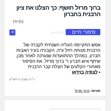
fullscreen
ברוך מרזל חושף: כך הצלנו את ציון
הרבנית בחברון
צפיות
סיפורי חיים
129 וידאו
אמש התקיימה העליה השנתית לקברה של
הרבנית מנוחה רחל ע"ה, הקבורה בעיר האבות
חברון. במהלך ההתוועדות שנערכה לאחר מכן,
שיתף איש חברון ר' ברוך מרזל, את הסיפור
מאחורי הקלעים של הצלת קבר הרבנית
•
לצפיה בוידאו
כ״ה בשבט ה׳תש״פ
תגיות:
ברוך מרזל