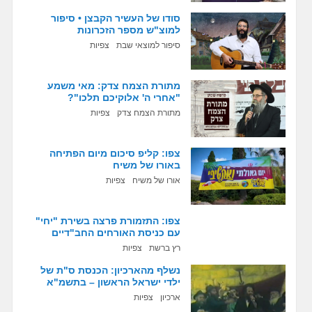
סודו של העשיר הקבצן • סיפור
למוצ"ש מספר הזכרונות
סיפור למוצאי שבת
צפיות
מתורת הצמח צדק: מאי משמע
"אחרי ה' אלוקיכם תלכו"?
מתורת הצמח צדק
צפיות
צפו: קליפ סיכום מיום הפתיחה
באורו של משיח
אורו של משיח
צפיות
צפו: התזמורת פרצה בשירת "יחי"
עם כניסת האורחים החב"דיים
רץ ברשת
צפיות
נשלף מהארכיון: הכנסת ס"ת של
ילדי ישראל הראשון – בתשמ"א
ארכיון
צפיות