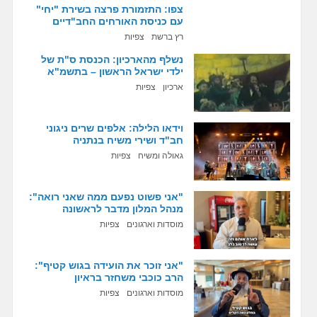
צפו: התזמורת פרצה בשירת "יחי"
עם כניסת האורחים החב"דיים
רץ ברשת
צפיות
נשלף מהארכיון: הכנסת ס"ת של
ילדי ישראל הראשון – בתשמ"א
ארכיון
צפיות
וידאו הלילה: אלפים שרים ניגוני
חב"ד ושירי משיח בנתניה
גאולה ומשיח
צפיות
"אני פשוט נפעם ממה שאני רואה":
מנהל המלון מדבר לראשונה
מוסדות וארגונים
צפיות
"אני זוכר את הועידה בגוש קטיף":
הרב כוכבי משחזר בראיון
מוסדות וארגונים
צפיות