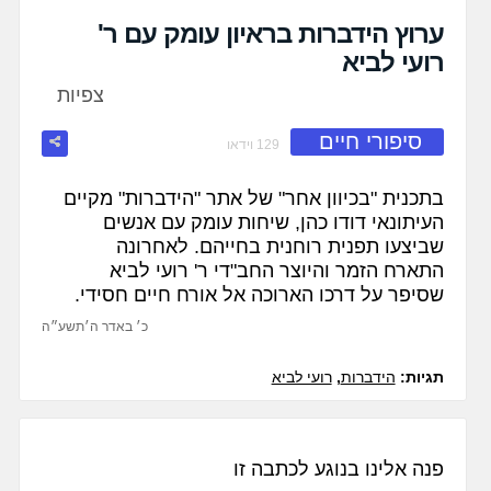
fullscreen
ערוץ הידברות בראיון עומק עם ר'
רועי לביא
צפיות
סיפורי חיים
129 וידאו
בתכנית "בכיוון אחר" של אתר "הידברות" מקיים
העיתונאי דודו כהן, שיחות עומק עם אנשים
שביצעו תפנית רוחנית בחייהם. לאחרונה
התארח הזמר והיוצר החב"די ר' רועי לביא
שסיפר על דרכו הארוכה אל אורח חיים חסידי.
כ׳ באדר ה׳תשע״ה
תגיות:
הידברות
,
רועי לביא
פנה אלינו בנוגע לכתבה זו