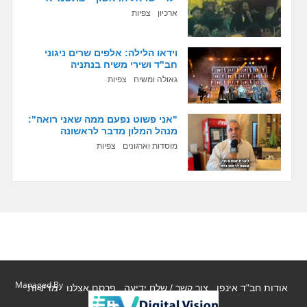
ארכיון
צפיות
וידאו הלילה: אלפים שרים ניגוני
חב"ד ושירי משיח בנתניה
גאולה ומשיח
צפיות
"אני פשוט נפעם ממה שאני רואה":
מנהל המלון מדבר לראשונה
מוסדות וארגונים
צפיות
Managed By
אודות חב"ד אינפו
צור קשר / שלח ידיעה
פרסם אצלנו
מדיניות