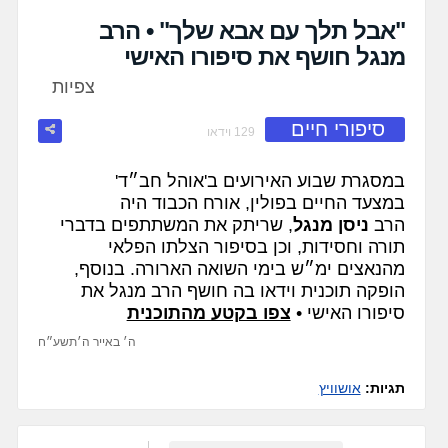
fullscreen
"אבל תלך עם אבא שלך" • הרב
מנגל חושף את סיפורו האישי
צפיות
סיפורי חיים
129 וידאו
במסגרת שבוע האירועים ב'אוהל חב״ד'
במצעד החיים בפולין, אורח הכבוד היה
הרב
ניסן מנגל
, שריתק את המשתתפים בדברי
תורה וחסידות, וכן בסיפור הצלתו הפלאי
מהנאצים ימ״ש בימי השואה הארורה. בנוסף,
הופקה תוכנית וידאו בה חושף הרב מנגל את
סיפורו האישי •
צפו בקטע מהתוכנית
ה׳ באייר ה׳תשע״ח
תגיות:
אושוויץ