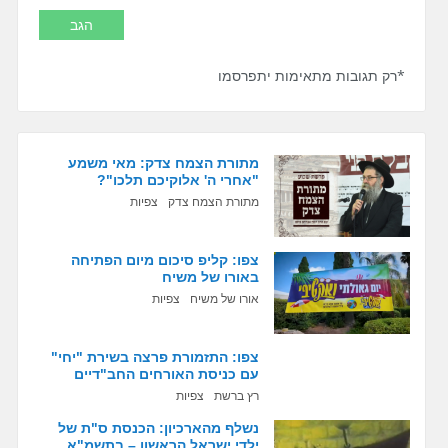
*רק תגובות מתאימות יתפרסמו
מתורת הצמח צדק: מאי משמע
"אחרי ה' אלוקיכם תלכו"?
מתורת הצמח צדק
צפיות
צפו: קליפ סיכום מיום הפתיחה
באורו של משיח
אורו של משיח
צפיות
צפו: התזמורת פרצה בשירת "יחי"
עם כניסת האורחים החב"דיים
רץ ברשת
צפיות
נשלף מהארכיון: הכנסת ס"ת של
ילדי ישראל הראשון – בתשמ"א