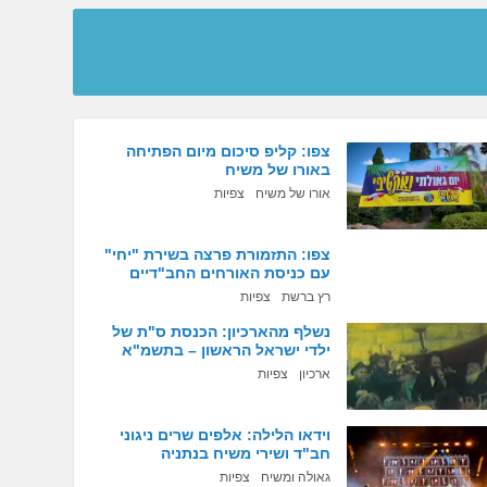
צפו: קליפ סיכום מיום הפתיחה
באורו של משיח
אורו של משיח
צפיות
צפו: התזמורת פרצה בשירת "יחי"
עם כניסת האורחים החב"דיים
רץ ברשת
צפיות
נשלף מהארכיון: הכנסת ס"ת של
ילדי ישראל הראשון – בתשמ"א
ארכיון
צפיות
וידאו הלילה: אלפים שרים ניגוני
חב"ד ושירי משיח בנתניה
גאולה ומשיח
צפיות