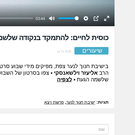
03:44
Mute
Settings
PIP
Enter
fullscreen
כוסית לחיים: להתמקד בנקודה שלש
שיעורים
426 וידאו
בישיבת חנוך לנער צפת, מפיקים מידי שבוע סרט
הרב
אליעזר וילשאנסקי
• צפו בסרטון של השבוע
שלשמה הגעת •
לצפיה
תגיות:
ישיבת חנוך לנער
,
פרשת ויצא