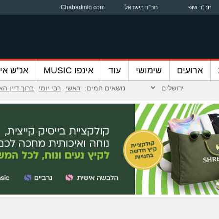
חב"ד שופ
חב"ד בישראל
Chabadinfo.com
ארועים
שימושי
עוד
אינפו MUSIC
אנ"ש אינ
נושאים חמים:
ראשי
רבי יומי
ברוך דיין ה