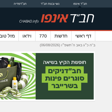
חב"ד אינפו
נשי ובנות חב"ד
חב"דפדיה
דף ראשי
חדשות
770
וידאו
מזל טוב
ב''ה כ״ג באב ה׳תשפ״ו (06/08/2026)