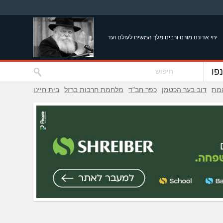
יחי אדוננו מורנו ורבינו מלך המשיח לעולם ועד
פו
אמת
דוב בער הכטמן
כפר חב"ד
מלחמת חרבות ברזל
בית חיינו