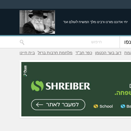
יחי אדוננו מורנו ורבינו מלך המשיח לעולם ועד
פו
אמת
דוב בער הכטמן
כפר חב"ד
מלחמת חרבות ברזל
בית חיינו