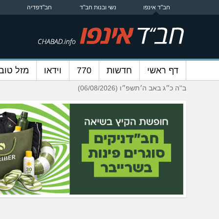
חב"ד אינפו
נשי ובנות חב"ד
חב"דפדיה
דף ראשי
חדשות
770
וידאו
מזל טוב
ב''ה כ״ג באב ה׳תשפ״ו (06/08/2026)