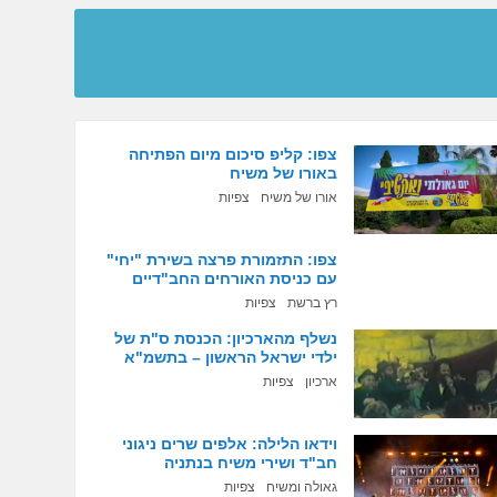
צפו: קליפ סיכום מיום הפתיחה
באורו של משיח
אורו של משיח
צפיות
צפו: התזמורת פרצה בשירת "יחי"
עם כניסת האורחים החב"דיים
רץ ברשת
צפיות
נשלף מהארכיון: הכנסת ס"ת של
ילדי ישראל הראשון – בתשמ"א
ארכיון
צפיות
וידאו הלילה: אלפים שרים ניגוני
חב"ד ושירי משיח בנתניה
גאולה ומשיח
צפיות