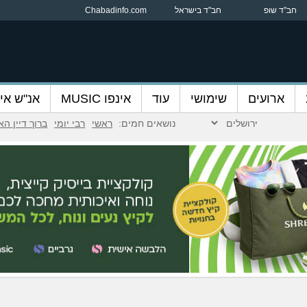
חב"ד שופ
חב"ד בישראל
Chabadinfo.com
ארועים
שימושי
עוד
אינפו MUSIC
אנ"ש אינ
נושאים חמים:
ראשי
רבי יומי
ברוך דיין ה