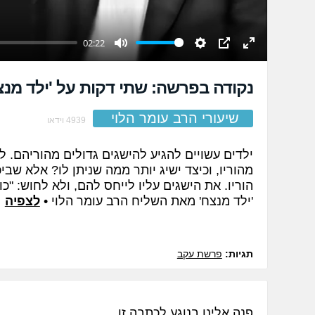
02:22
Mute
Settings
PIP
Enter
fullscreen
נקודה בפרשה: שתי דקות על 'ילד מנצ
שיעורי הרב עומר הלוי
4939 וידאו
ילדים עשויים להגיע להישגים גדולים מהוריהם. לכ
מהוריו, וכיצד ישיג יותר ממה שניתן לו? אלא שב
הוריו. את הישגים עליו לייחס להם, ולא לחוש: "כוח
'ילד מנצח' מאת השליח הרב עומר הלוי •
לצפיה
תגיות:
פרשת עקב
פנה אלינו בנוגע לכתבה זו