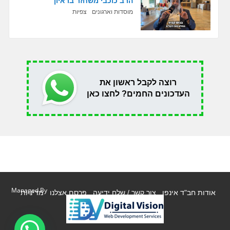
הרב כוכבי משחזר בראיון
מוסדות וארגונים
צפיות
רוצה לקבל ראשון את
העדכונים החמים? לחצו כאן
Managed By
אודות חב"ד אינפו
צור קשר / שלח ידיעה
פרסם אצלנו
מדיניות