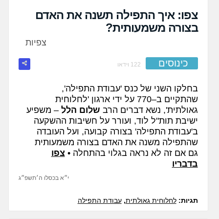
fullscreen
צפו: איך התפילה תשנה את האדם
בצורה משמעותית?
צפיות
כינוסים
122 וידאו
בחלקו השני של כנס 'עבודת התפילה',
שהתקיים ב
–
770 על ידי ארגון 'לחלוחית
גאולתית', נשא דברים הרב
שלום הלל
– משפיע
ישיבת
תות"ל
לוד, ועורר על חשיבות ההשקעה
ב'עבודת התפילה' בצורה קבועה, ועל העובדה
שהתפילה משנה את האדם בצורה משמעותית
גם אם זה לא נראה בגלוי בהתחלה •
צפו
בדבריו
י״א בכסלו ה׳תשפ״ג
תגיות:
לחלוחית גאולתית
,
עבודת התפילה