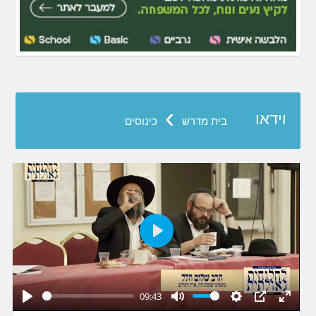
›
וידאו
בית מדרש
כינוסים
Play
09:43
Play
Mute
Settings
PIP
Enter