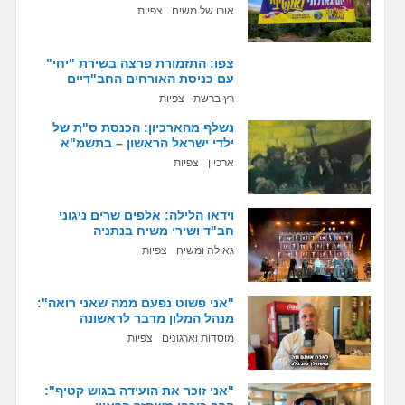
אורו של משיח
צפיות
צפו: התזמורת פרצה בשירת "יחי"
עם כניסת האורחים החב"דיים
רץ ברשת
צפיות
נשלף מהארכיון: הכנסת ס"ת של
ילדי ישראל הראשון – בתשמ"א
ארכיון
צפיות
וידאו הלילה: אלפים שרים ניגוני
חב"ד ושירי משיח בנתניה
גאולה ומשיח
צפיות
"אני פשוט נפעם ממה שאני רואה":
מנהל המלון מדבר לראשונה
מוסדות וארגונים
צפיות
"אני זוכר את הועידה בגוש קטיף":