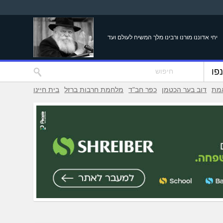
יחי אדוננו מורנו ורבינו מלך המשיח לעולם ועד
פו
אמת
דוב בער הכטמן
כפר חב"ד
מלחמת חרבות ברזל
בית חיינו