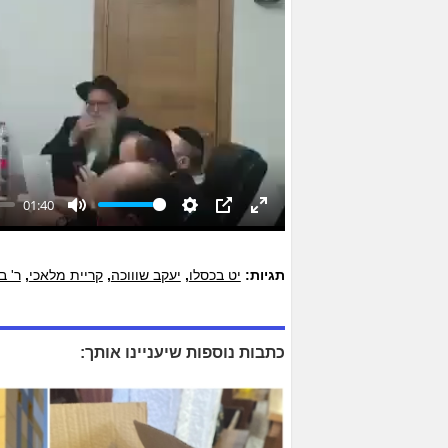
01:40
Mute
Settings
PIP
Enter
fullscreen
תגיות:
יט בכסלו
,
יעקב שוווכה
,
קריית מלאכי
,
ר' ב
כתבות נוספות שיעניינו אותך: