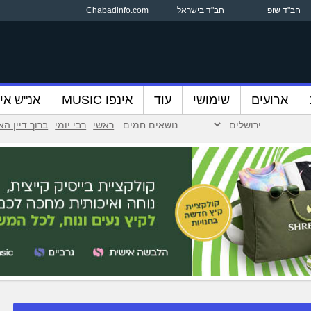
חב"ד שופ
חב"ד בישראל
Chabadinfo.com
ארועים
שימושי
עוד
אינפו MUSIC
אנ"ש אינ
נושאים חמים:
ראשי
רבי יומי
ברוך דיין ה