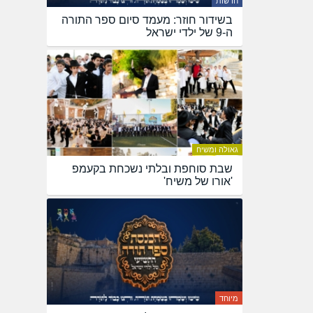
חדשות
בשידור חוזר: מעמד סיום ספר התורה
ה-9 של ילדי ישראל
גאולה ומשיח
שבת סוחפת ובלתי נשכחת בקעמפ
'אורו של משיח'
מיוחד