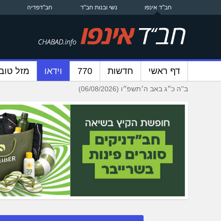
חב"ד אינפו
נשי ובנות חב"ד
חב"דפדיה
דף ראשי
חדשות
770
וידאו
מזל טוב
ב''ה כ״ג באב ה׳תשפ״ו (06/08/2026)