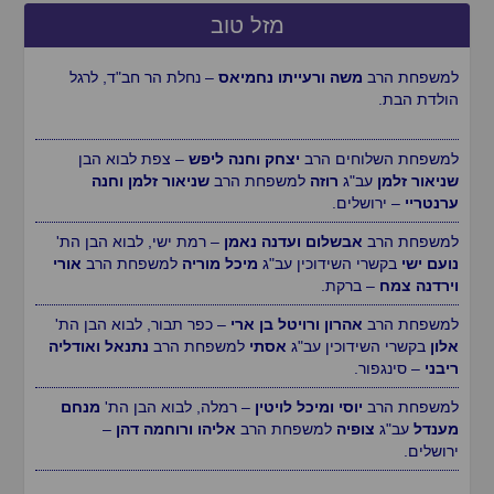
מזל טוב
למשפחת הרב
משה ורעייתו נחמיאס
– נחלת הר חב"ד, לרגל
הולדת הבת.
למשפחת השלוחים הרב
יצחק וחנה ליפש
– צפת לבוא הבן
שניאור זלמן
עב"ג
רוזה
למשפחת הרב
שניאור זלמן וחנה
ערנטריי
– ירושלים.
למשפחת הרב
אבשלום ועדנה נאמן
– רמת ישי, לבוא הבן הת'
נועם ישי
בקשרי השידוכין עב"ג
מיכל מוריה
למשפחת הרב
אורי
וירדנה צמח
– ברקת.
למשפחת הרב
אהרון ורויטל בן ארי
– כפר תבור, לבוא הבן הת'
אלון
בקשרי השידוכין עב"ג
אסתי
למשפחת הרב
נתנאל ואודליה
ריבני
– סינגפור.
למשפחת הרב
יוסי ומיכל לויטין
– רמלה, לבוא הבן הת'
מנחם
מענדל
עב"ג
צופיה
למשפחת הרב
אליהו ורוחמה דהן
–
ירושלים.