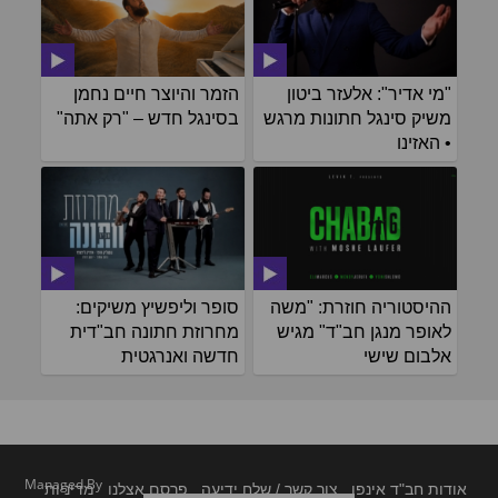
"מי אדיר": אלעזר ביטון
הזמר והיוצר חיים נחמן
משיק סינגל חתונות מרגש
בסינגל חדש – "רק אתה"
• האזינו
ההיסטוריה חוזרת: "משה
סופר וליפשיץ משיקים:
לאופר מנגן חב"ד" מגיש
מחרוזת חתונה חב"דית
אלבום שישי
חדשה ואנרגטית
Managed By
אודות חב"ד אינפו
צור קשר / שלח ידיעה
פרסם אצלנו
מדיניות