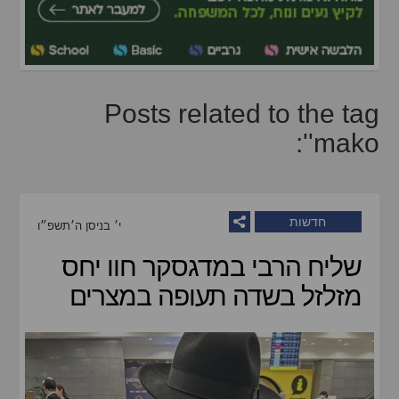
Posts related to the tag
'mako':
חדשות
י׳ בניסן ה׳תשפ״ו
שליח הרבי במדגסקר חוו יחס
מזלזל בשדה תעופה במצרים