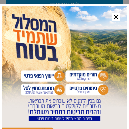
לוח אירועים
ניגוני חב"ד
פורום
שיעורים
לוח מודעות
לוח שנה
ספר טלפונים