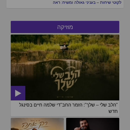
לקוטי שיחות – בעניני גאולה ומשיח: ראה
מוזיקה
"הלב שלי – שלך": הזמר החב"די שלמה חיים בסינגל
חדש