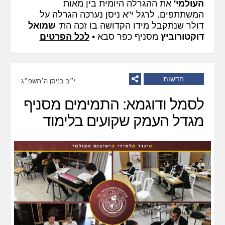
העולמי'
את ההגרלה היומית בין מאות
המשתתפים. לרגל י"א ניסן נערכה הגרלה על
דולר שנתקבל מידו הקדושה בו זכה הת'
שמואל
דוקטורוביץ
מסניף כפר סבא •
לכל הפרטים
חדשות
י״ב בניסן ה׳תשפ״ג
לסמל ודוגמא: התמימים מסניף
מגדל העמק שקועים בלימוד