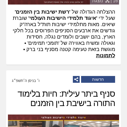
16 |
מצגת
ההצלחה הגדולה של
'רשת ישיבות בין הזמנים'
שעל ידי
'איגוד תלמידי הישיבות העולמי'
שוברת
שיאים. מאות מתלמידי ישיבות תות"ל בארה"ק
גודשים את ארבעים הסניפים הפרוסים בכל חלקי
הארץ, בהם יושבים ולומדים נגלה, חסידות
וגאולה ומשיח באווירה של 'תומכי תמימים' •
מוגשת בזאת טעימה קטנה מסניף בני ברק •
לתמונות
חדשות
ו׳ בניסן ה׳תשפ״ג
סניף ביתר עילית: חיות בלימוד
התורה בישיבת בין הזמנים