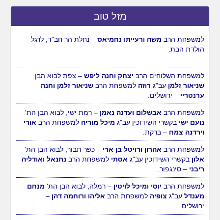
מזל טוב
למשפחת הרב
יוסי ומיכל לויטין
– רמלה, לבוא הבן הת'
מנחם
מענדל
עב"ג
צופיה
למשפחת הרב
אליהו ורוחמה דהן
–
ירושלים.
למשפחת הרב
משה ורעייתו נחמיאס
– נחלת הר חב"ד, לרגל
הולדת הבת.
למשפחת השלוחים הרב
יצחק וחנה ליפש
– צפת לבוא הבן
שניאור זלמן
עב"ג
רוזה
למשפחת הרב
שניאור זלמן וחנה
ערנטריי
– ירושלים.
למשפחת הרב
אבשלום ועדנה נאמן
– רמת ישי, לבוא הבן הת'
נועם ישי
בקשרי השידוכין עב"ג
מיכל מוריה
למשפחת הרב
אורי
וירדנה צמח
– ברקת.
למשפחת הרב
אהרון ורויטל בן ארי
– כפר תבור, לבוא הבן הת'
אלון
בקשרי השידוכין עב"ג
אסתי
למשפחת הרב
נתנאל ואודליה
ריבני
– סינגפור.