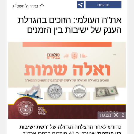
חדשות
י״ז באייר ה׳תשפ״ג
את"ה העולמי: הזוכים בהגרלת
הענק של ישיבות בין הזמנים
2 |
מצגת
כחודש לאחר ההצלחה הגדולה של
'רשת ישיבות
בין הזמנים
' שנערכו ב-40 מוקדים ברחבי ארה"ק