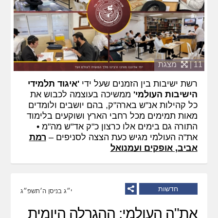
11 |
מצגת
רשת ישיבות בין הזמנים שעל ידי
'איגוד תלמידי
הישיבות העולמי'
ממשיכה בעוצמה לכבוש את
כל קהילות אנ"ש בארה"ק, בהם יושבים ולומדים
מאות תמימים מכל רחבי הארץ ושוקעים בלימוד
התורה גם בימים אלו כרצון כ"ק אד"ש מה"מ •
את"ה העולמי מגיש כעת הצצה לסניפים –
רמת
אביב, אופקים ועמנואל
חדשות
י״ג בניסן ה׳תשפ״ג
את"ה העולמי: ההגרלה היומית