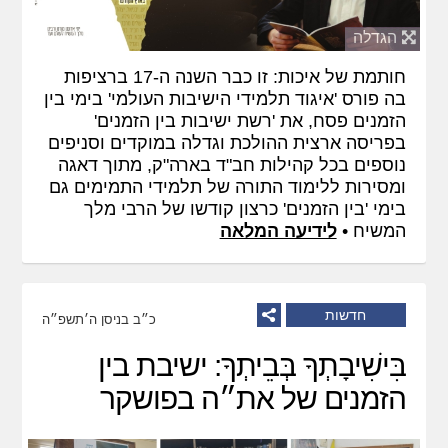
הגדלה
חותמת של איכות: זו כבר השנה ה-17 ברציפות
בה פורס 'איגוד תלמידי הישיבות העולמי' בימי בין
הזמנים פסח, את 'רשת ישיבות בין הזמנים'
בפריסה ארצית ההולכת וגדלה במוקדים וסניפים
נוספים בכל קהילות חב"ד בארה"ק, מתוך דאגה
ומסירות ללימוד התורה של תלמידי התמימים גם
בימי 'בין הזמנים' כרצון קודשו של הרבי מלך
המשיח •
לידיעה המלאה
חדשות
כ״ב בניסן ה׳תשפ״ה
בִּישִׁיבָתְךָ בְּבֵיתְךָ: ישיבת בין
הזמנים של את״ה בפושקר