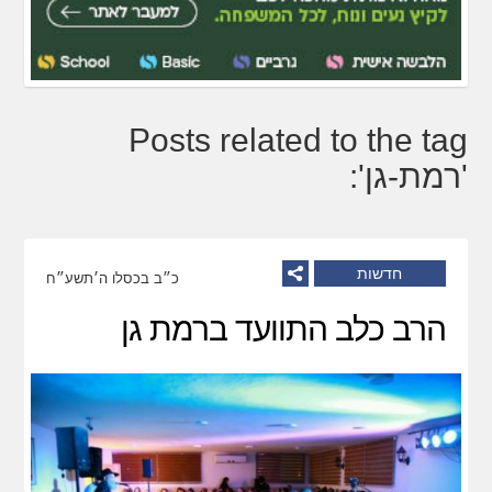
Posts related to the tag
'רמת-גן':
חדשות
כ״ב בכסלו ה׳תשע״ח
הרב כלב התוועד ברמת גן