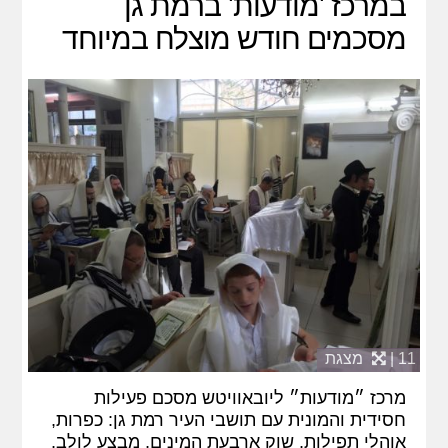
במרכז 'מודעות' ברמת גן
מסכמים חודש מוצלח במיוחד
11 |
מצגת
מרכז ״מודעות״ ליובאוויטש מסכם פעילות
חסידית והמונית עם תושבי העיר רמת גן: כפרות,
אוהלי תפילות, שוק ארבעת המינים, מבצע לולב,