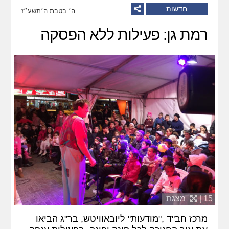
חדשות
ה׳ בטבת ה׳תשע״ז
רמת גן: פעילות ללא הפסקה
15 |
מצגת
מרכז חב"ד ,"מודעות" ליובאוויטש, בר"ג הביאו