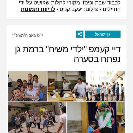
לכבוד שבת וכיסוי מקורי לחלות שקושט על ידי
החיילים • צילום: יעקב קניס​ •
לדיווח ותמונות
גן ישראל
י״ט באב ה׳תשע״ז
דיי קעמפ "ילדי משיח" ברמת גן
נפתח בסערה