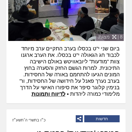
8 |
מצגת
ביום שני י"ט בכסלו בערב התקיים ערב מיוחד
לכבוד חג הגאולה י"ט בכסלו. את הערב ארגנו
צוות "מודעות" ליובאוויטש באולם הישיבה
התיכונית. למרות הגשם החזק והסערה בחוץ
המונים הגיעו להתחמם באורה של החסידות.
בערב נערך פאנל על חידושה של החסידות, ור'
בנימין קלוגר סיפר את סיפורו האישי על הדרך
מלימודי כמורה ליהדות •
לדיווח ותמונות
חדשות
כ״ו בתשרי ה׳תשע״ז