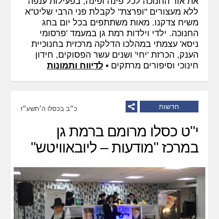
את אור החנוכה לכל פינה ופינה, בפעילות ענפה
ללא מעצורים "ופרצת" לקבלת פני הרבי שליט"א
משיח צדקנו. מאות משתתפים בכל יום בחג
החנוכה. ילדי וילדות רמת גן במעמד 'פרסומי
ניסא' עצמתי במהלכו הדלקה מרכזית בחנוכיית
הענק, הכרזת 'יחי' ושנים עשר הפסוקים, חידון
חינוכי וסיפורים מרתקים •
לדיווח ותמונות
חדשות
כ״ב בכסלו ה׳תשע״ז
י"ט כסלו מרומם ברמת גן
במרכז "מודעות – ליובאוויטש"