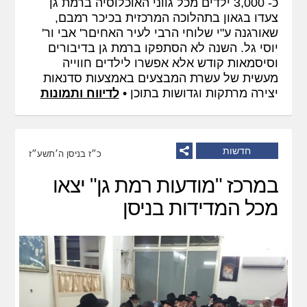
כ- 3,000 ילדים מכל גווני האוכלוסיה ברמת גן
צעדו בגאון בתהלוכה המרכזית בכיכר רמבם,
שאורגנה ע"י שלוחי הרבי לעיר האחיםר' אבי ור'
יוסי גל. השנה לא הסתפקו ברמת גן בדיבורים
וסיסמאות קודש אלא אפשרו לילדים חווייה
מעשית של עשרת המבצעים באמצעות סדנאות
יצירה מרתקות וגדושות בתוכן •
לדיווח ותמונות
חדשות
כ״ז בניסן ה׳תשע״ז
במרכז "מודעות רמת גן" יצאו
מכל המדידות בניסן