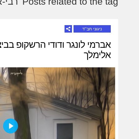
Posts related to the tag 'רבי-אלימלך-מליזענסק':
ניגוני חב''ד
אברמי לונגר ודודי הרשקופ בביצ
אלימלך
Play