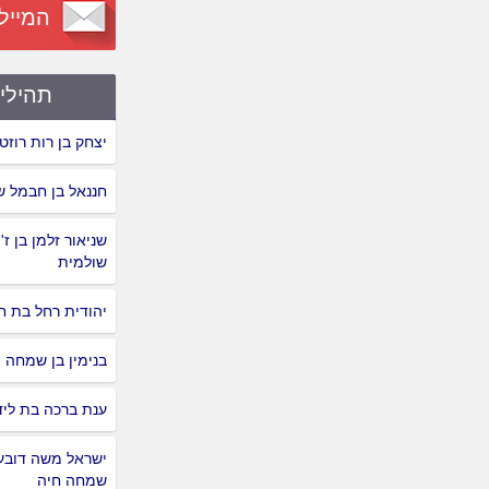
המייל
תהילי
יצחק בן רות רוזט
חננאל בן חבמל ש
שניאור זלמן בן ז'ו
שולמית
יהודית רחל בת ח
בנימין בן שמחה
ענת ברכה בת ליד
ישראל משה דובער
שמחה חיה