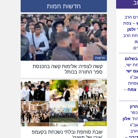
ב
חדשות חמות
ם הרב
– צפת
 זלמן
ת הרב
ה
ם.
שלום
חדשות
ת ישי,
קשה לצפיה: אלימות קשה בהכנסת
עם ישי
ספר התורה בכותל
עב"ג
פחת
 צמח
–
רון
כפר
הת'
אלון
גאולה ומשיח
עב"ג
רב
שבת סוחפת ובלתי נשכחת בקעמפ
יבני
–
'אורו של משיח'