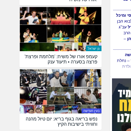
סי ומיכל
בוא הבן
ל
עב"ג
הרב
ן
–
גן ישראל
ה
קעמפ אורו של משיח: 'מלחמת ופרצת'
– נחלת
פרצה בסערה • תיעוד ענק
ולדת
בעין העדשה
נפש בריאה בגוף בריא: יום טיול מהנה
וחוויתי בישיבות הקיץ