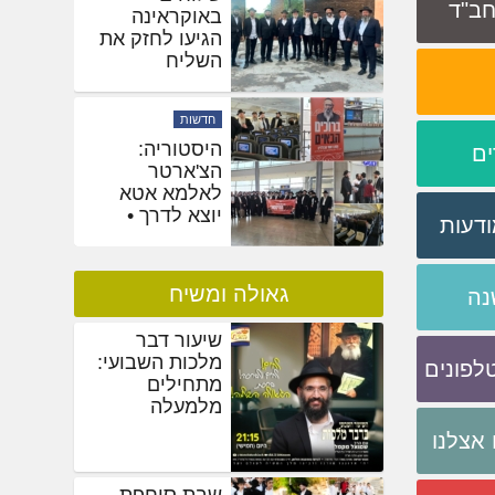
 חב"ד
באוקראינה
הגיעו לחזק את
השליח
בהאדיטש
חדשות
היסטוריה:
ים
הצ'ארטר
לאלמא אטא
יוצא לדרך •
ודעות
תיעוד ראשוני
גאולה ומשיח
נה
שיעור דבר
מלכות השבועי:
לפונים
מתחילים
מלמעלה
אצלנו
שבת סוחפת