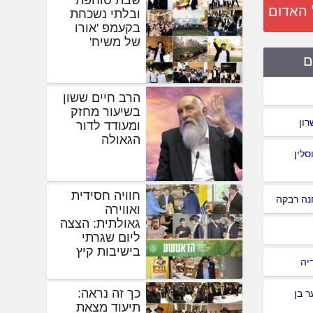
 האדום
ובלתי נשכחת
בקעמפ 'אורו
של משיח'
ם
הרב חיים ששון
בשיעור מחזק
רון
ומעודד לדור
הגאולה
סלין
חוויה חסידית
נה רבקה
ואווירה
גאולתית: הצצה
ליום שגרתי
בישיבות קיץ
יה
כך זה נראה:
 בן
תיעוד מצאת