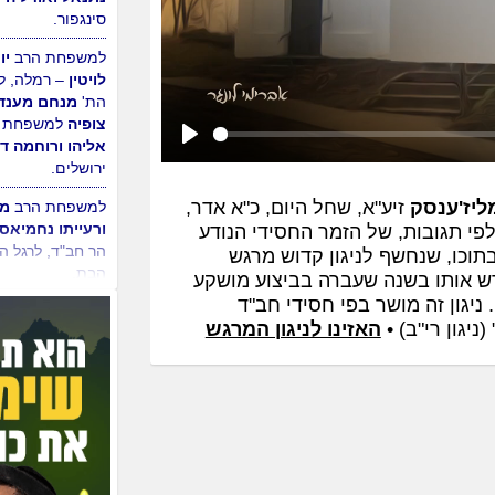
סינגפור.
למשפחת הרב
יו
לויטין
– רמלה, ל
הת'
מנחם מענד
צופיה
למשפחת 
אליהו ורוחמה דה
Play
ירושלים.
ליז'ענסק
זיע"א, שחל היום, כ"א אדר,
למשפחת הרב
מש
ורעייתו נחמיאס
י תגובות, של הזמר החסידי הנודע
הר חב"ד, לרגל ה
וכו, שנחשף לניגון קדוש מרגש
הבת.
חדש אותו בשנה שעברה בביצוע מושקע
. ניגון זה מושר בפי חסידי חב"ד
ניגון רי"ב) •
האזינו לניגון המרגש