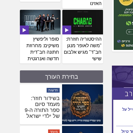
האזינו
ההיסטוריה חוזרת:
סופר וליפשיץ
"משה לאופר מנגן
משיקים: מחרוזת
חב"ד" מגיש אלבום
חתונה חב"דית
שישי
חדשה ואנרגטית
בחירת העורך
חדשות
בשידור חוזר:
מעמד סיום
יל על
ספר התורה ה-9
של ילדי ישראל
 טיול
מיוחד