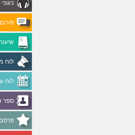
ניגוני
פורום
שיעור
לוח מ
לוח ש
ספר ט
פרסם 