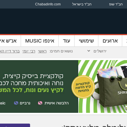
חב"ד שופ
חב"ד בישראל
Chabadinfo.com
ארועים
שימושי
עוד
אינפו MUSIC
אנ"ש אינ
נושאים חמים:
ראשי
רבי יומי
ברוך דיין ה