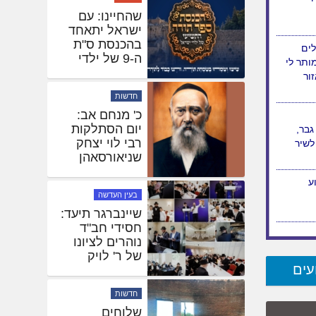
שהחיינו: עם
ישראל יתאחד
בהכנסת ס"ת
לים
ה-9 של ילדי
ותר לי
ישראל • הלו"ז
ור
חדשות
כ' מנחם אב:
יום הסתלקות
גבר,
רבי לוי יצחק
לשיר
שניאורסאהן
ע"ה
ע
בעין העדשה
שיינברגר תיעד:
חסידי חב"ד
נוהרים לציונו
של ר' לויק
עים
באלמא אטא
חדשות
שלוחים