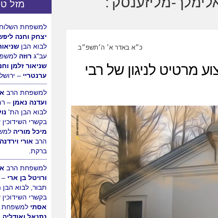
מזל טו
למשפחת השלוחי
יצחק וחנה ליפש
לבוא הבן
שניאור
כ״א באדר א׳ ה׳תשפ״ב
עב"ג
רוזה
למשפח
וע מרטיט לניגון של רבי
שניאור זלמן וחנ
ערנטריי
– ירושלי
למשפחת הרב
אב
ועדנה נאמן
– רמ
לבוא הבן הת'
נו
בקשרי השידוכין 
מיכל מוריה
למש
הרב
אורי וירדנה
ברקת.
למשפחת הרב
אה
ורויטל בן ארי
– 
תבור, לבוא הבן 
בקשרי השידוכין 
אסתי
למשפחת ה
נתנאל ואודליה ר