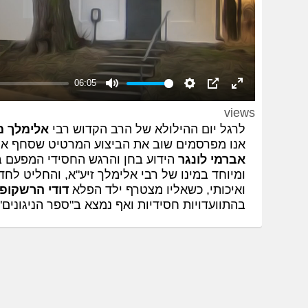
06:05
Mute
Settings
PIP
Enter
views
fullscreen
לרגל יום ההילולא של הרב הקדוש רבי
אלימלך מ
אנו מפרסמים שוב את הביצוע המרטיט שסחף אלפ
אברמי לונגר
הידוע בחן והרגש החסידי המפעם בת
ומיוחד במינו של רבי אלימלך זיע"א, והחליט ל
ואיכותי, כשאליו מצטרף ילד הפלא
דודי הרשקופ
בהתוועדויות חסידיות ואף נמצא ב"ספר הניגונים" (