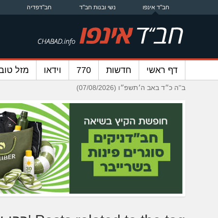
חב"ד אינפו
נשי ובנות חב"ד
חב"דפדיה
דף ראשי
חדשות
770
וידאו
מזל טוב
ב''ה כ״ד באב ה׳תשפ״ו (07/08/2026)