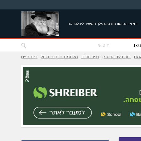
יחי אדוננו מורנו ורבינו מלך המשיח לעולם ועד
פו
אמת
דוב בער הכטמן
כפר חב"ד
מלחמת חרבות ברזל
בית חיינו