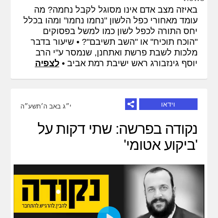
fullscreen
באיזה מצב אדם אינו מסוגל לקבל נחמה? מה
עומד מאחורי כפל הלשון "נחמו נחמו" ומהו בכלל
יחס התורה לכפל לשון כמו למשל בפסוקים
"הוכח תוכיח" או "השב תשיבם"? • שיעור בדבר
מלכות לשבת פרשת ואתחנן, שנמסר ע"י הרב
יוסף גינזבורג ראש ישיבת רמת אביב •
לצפיה
וידאו
י״ג באב ה׳תשע״ה
נקודה בפרשה: שתי דקות על
'ביקוע אטומי'