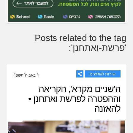
Posts related to the tag
'פרשת-ואתחנן':
שירות לגולשים
ו׳ באב ה׳תשפ״ו
ה'שניים מקרא', הקריאה
וההפטרה לפרשת ואתחנן •
להאזנה