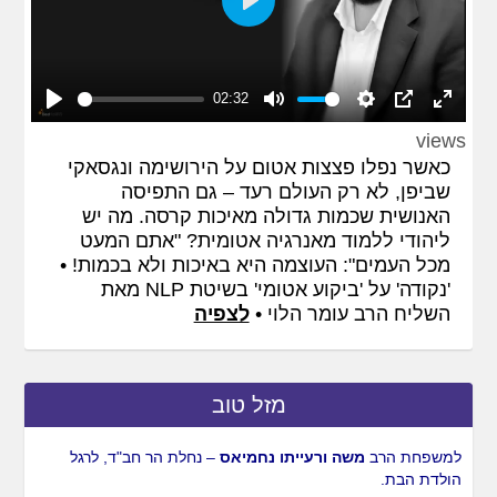
Play
02:32
Play
Mute
Settings
PIP
Enter
views
fullscreen
כאשר נפלו פצצות אטום על הירושימה ונגסאקי
שביפן, לא רק העולם רעד – גם התפיסה
האנושית שכמות גדולה מאיכות קרסה. מה יש
ליהודי ללמוד מאנרגיה אטומית? "אתם המעט
מכל העמים": העוצמה היא באיכות ולא בכמות! •
'נקודה' על 'ביקוע אטומי' בשיטת
NLP
מאת
השליח הרב עומר הלוי •
לצפיה
מזל טוב
למשפחת הרב
יוסי ומיכל לויטין
– רמלה, לבוא הבן הת'
מנחם
מענדל
עב"ג
צופיה
למשפחת הרב
אליהו ורוחמה דהן
–