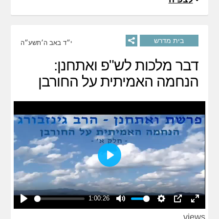
בית מדרש
י״ד באב ה׳תשע״ה
דבר מלכות לש"פ ואתחנן:
הנחמה האמיתית על החורבן
Play
1:00:26
Play
Mute
Settings
PIP
Enter
views