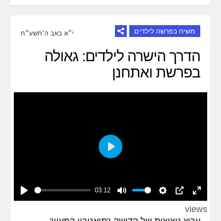
משיח בפרשה לילדים
י״א באב ה׳תשע״ח
הדרך הישרה לילדים: גאולה
בפרשת ואתחנן
Play
03:12
Play
Mute
Settings
PIP
Enter
views
fullscreen
ערוץ ניצוצות של קדושה ו'תיאטרון המעיין',