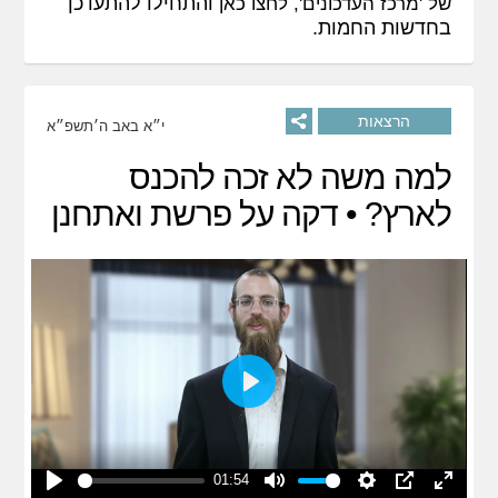
והתחילו להתעדכן
של 'מרכז העדכונים',
לחצו כאן
בחדשות החמות.
הרצאות
י״א באב ה׳תשפ״א
למה משה לא זכה להכנס
לארץ? • דקה על פרשת ואתחנן
Play
01:54