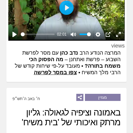
Play
02:01
Play
Mute
Settings
PIP
Enter
views
fullscreen
המרצה הנודע הרב
נדב כהן
עם מסר לפרשת
השבוע – פרשת ואתחנן –
מה הפסוק הכי
משמח בתורה?
• מעובד על-פי שיחות קודש של
הרבי מלך המשיח •
צפו במסר לפרשה
מגזין
ח׳ באב ה׳תש״פ
באמונה וציפיה לגאולה: גליון
מרתק ואיכותי של 'בית משיח'