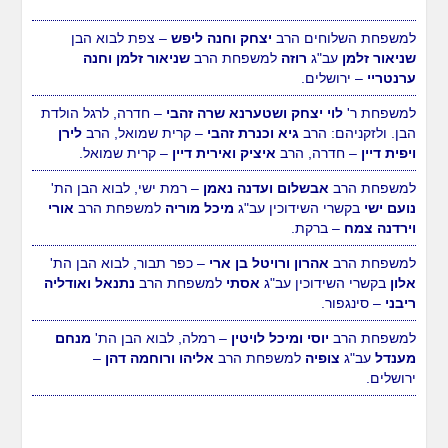
ירושלים.
למשפחת הרב
משה ורעייתו נחמיאס
– נחלת הר חב"ד, לרגל
הולדת הבת.
למשפחת השלוחים הרב
יצחק וחנה ליפש
– צפת לבוא הבן
שניאור זלמן
עב"ג
רוזה
למשפחת הרב
שניאור זלמן וחנה
ערנטריי
– ירושלים.
למשפחת ר'
לוי יצחק ושטערנא שרה זהבי
– חדרה, לרגל הולדת
הבן. ולזקניהם: הרב
גיא וכנרת זהבי
– קרית שמואל, הרב
לירן
ויפית דיין
– חדרה, הרב
איציק ואירית דיין
– קרית שמואל.
למשפחת הרב
אבשלום ועדנה נאמן
– רמת ישי, לבוא הבן הת'
נועם ישי
בקשרי השידוכין עב"ג
מיכל מוריה
למשפחת הרב
אורי
וירדנה צמח
– ברקת.
למשפחת הרב
אהרון ורויטל בן ארי
– כפר תבור, לבוא הבן הת'
אלון
בקשרי השידוכין עב"ג
אסתי
למשפחת הרב
נתנאל ואודליה
ריבני
– סינגפור.
למשפחת הרב
יוסי ומיכל לויטין
– רמלה, לבוא הבן הת'
מנחם
מענדל
עב"ג
צופיה
למשפחת הרב
אליהו ורוחמה דהן
–
ירושלים.