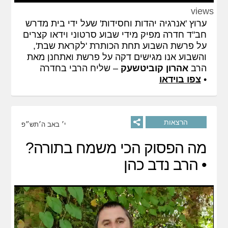
Play
Mute
Settings
PIP
Enter
views
fullscreen
ערוץ 'אנרגיה יהדות וחסידות' שעל ידי בית מדרש
חב"ד חדרה מפיק מידי שבוע סרטוני וידאו קצרים
על פרשת השבוע תחת הכותרת 'לקראת שבת',
והשבוע אנו מגישים דקה על פרשת ואתחנן מאת
הרב
אהרון קוביטשעק
– שליח הרבי בחדרה
•
צפו בוידאו
הרצאות
י׳ באב ה׳תש״פ
מה הפסוק הכי משמח בתורה?
• הרב נדב כהן