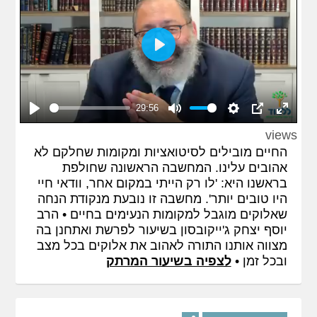
Play
29:56
Play
Mute
Settings
PIP
Enter
views
fullscreen
החיים מובילים לסיטואציות ומקומות שחלקם לא
אהובים עלינו. המחשבה הראשונה שחולפת
בראשנו היא: 'לו רק הייתי במקום אחר, וודאי חיי
היו טובים יותר'. מחשבה זו נובעת מנקודת הנחה
שאלוקים מוגבל למקומות הנעימים בחיים • הרב
יוסף יצחק ג'ייקובסון בשיעור לפרשת ואתחנן בה
מצווה אותנו התורה לאהוב את אלוקים בכל מצב
ובכל זמן •
לצפיה בשיעור המרתק