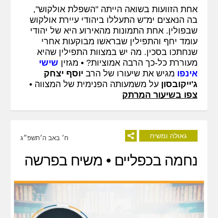
אחת הזוועות בשואה הייתה "השפלת אולקוש",
בה הנאצים ימ"ש התעללו ביהודי עיירת אולקוש
שבפולין. אחת התמונות מהאירוע היא של יהודי
עומד יחף והתפילין שבראשו מבוקעות אחרי
שנחתכו בסכין. מה יש במצוות התפילין שהיא
מעוררת כל-כך הרבה אמוציות? • מגזין
שישי
אינפו
מגיש את שיעורו של הרב
יוסף יצחק
ג'ייקובסון
על משמעותה הפנימית של המצווה •
צפו בשיעור המרתק
גאולה ומשיח
ח׳ באב ה׳תשפ״ג
נחמה בכפליים • משיח בפרשה