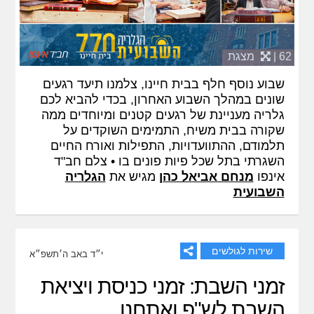
62 |
מצגת
שבוע נוסף חלף בבית חיינו, צלמנו תיעד רגעים
שונים במהלך השבוע האחרון, בכדי להביא לכם
גלריה מעניינת של רגעים קטנים ומיוחדים ממה
שקורה בבית משיח, התמימים השוקדים על
תלמודם, ההתוועדויות, התפילות ואורח החיים
השגרתי בתל שכל פיות פונים בו • צלם חב"ד
אינפו
מנחם אביאל כהן
מגיש את
הגלריה
השבועית
שירות לגולשים
י״ד באב ה׳תשפ״א
זמני השבת: זמני כניסת ויציאת
השבת לש"פ ואתחנן