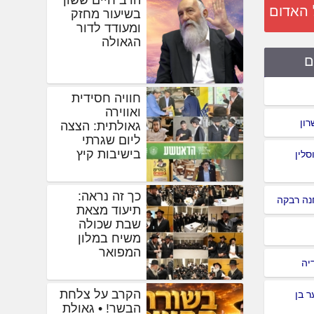
 האדום
בשיעור מחזק
ומעודד לדור
הגאולה
ם
חוויה חסידית
ואווירה
רון
גאולתית: הצצה
ליום שגרתי
בישיבות קיץ
סלין
כך זה נראה:
נה רבקה
תיעוד מצאת
שבת שכולה
משיח במלון
המפואר
יה
הקרב על צלחת
 בן
הבשר! • גאולת