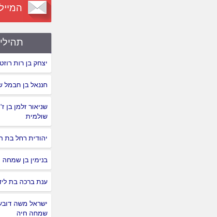
המייל
תהילי
יצחק בן רות רוזט
חננאל בן חבמל ש
שניאור זלמן בן ז'ו
שולמית
יהודית רחל בת ח
בנימין בן שמחה
ענת ברכה בת ליד
ישראל משה דובער
שמחה חיה