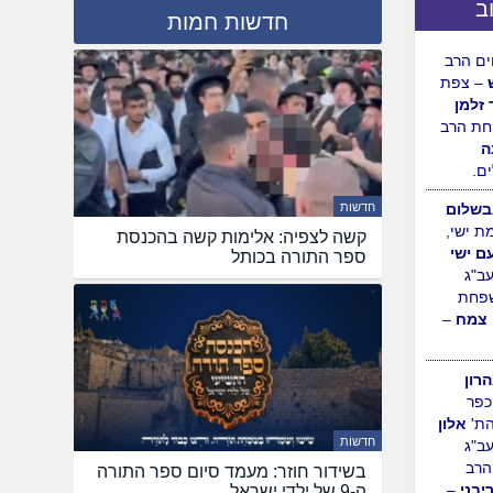
ב
חדשות חמות
ה
– נחלת
ולדת
ם הרב
– צפת
 זלמן
חדשות
ת הרב
קשה לצפיה: אלימות קשה בהכנסת
ה
ספר התורה בכותל
ם.
שלום
ת ישי,
עם ישי
עב"ג
פחת
 צמח
–
חדשות
בשידור חוזר: מעמד סיום ספר התורה
רון
ה-9 של ילדי ישראל