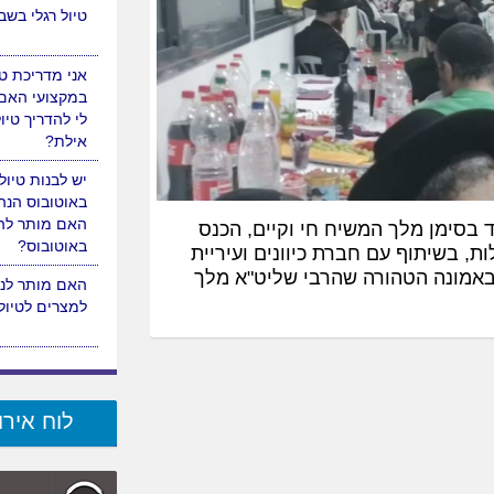
שפת הים?
האם מותר לער
טיול רגלי בש
אני מדריכת טי
במקצועי האם
לי להדריך טיו
אילת?
 בסימן מלך המשיח חי וקיים, הכנס
, בשיתוף עם חברת כיוונים ועיריית
יש לבנות טיול
נשים, התחזקו באמונה הטהורה שהרבי שליט"א מלך
באוטובוס הנהג
האם מותר להן
באוטובוס?
לוח אירו