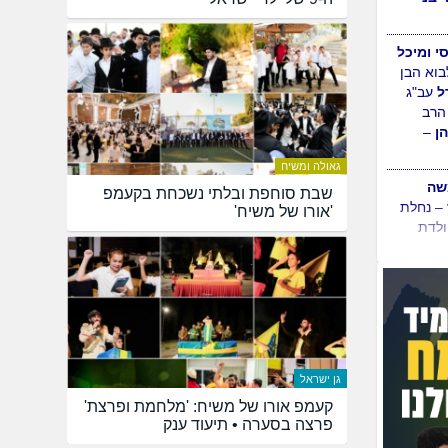
כפר
הת'
אלון
עב"ג
רב
יבני
–
סי ומיכל
בוא הבן
גאולה ומשיח
ל
עב"ג
שבת סוחפת ובלתי נשכחת בקעמפ
הרב
'אורו של משיח'
ן
–
גן ישראל
קעמפ אורו של משיח: 'מלחמת ופרצת'
פרצה בסערה • תיעוד ענק