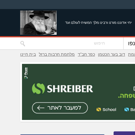
יחי אדוננו מורנו ורבינו מלך המשיח לעולם ועד
פו
אמת
דוב בער הכטמן
כפר חב"ד
מלחמת חרבות ברזל
בית חיינו