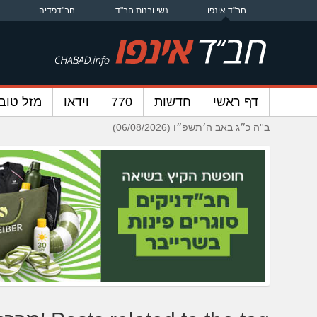
חב"ד אינפו
נשי ובנות חב"ד
חב"דפדיה
דף ראשי
חדשות
770
וידאו
מזל טוב
ב''ה כ״ג באב ה׳תשפ״ו (06/08/2026)