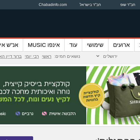
חב"ד שופ
חב"ד בישראל
Chabadinfo.com
ארועים
שימושי
עוד
אינפו MUSIC
אנ"ש אינ
נושאים חמים:
ראשי
רבי יומי
ברוך דיין ה