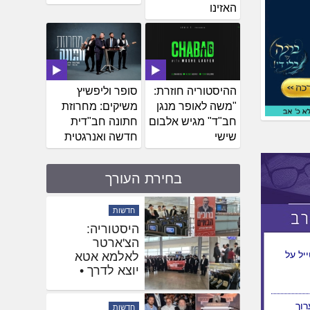
האזינו
ההיסטוריה חוזרת:
סופר וליפשיץ
"משה לאופר מנגן
משיקים: מחרוזת
חב"ד" מגיש אלבום
חתונה חב"דית
שישי
חדשה ואנרגטית
בחירת העורך
חדשות
שלוחים
באוקראינה
ע
הגיעו לחזק את
השליח
בהאדיטש
יל על
חדשות