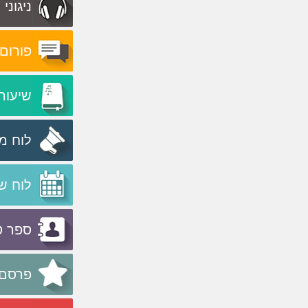
ניגוני
פורום
שיעור
לוח מ
לוח ש
ספר ט
פרסם 