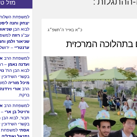
מזל טו
למשפחת הרב
מש
ורעייתו נחמיאס
הר חב"ד, לרגל ה
כ״א באייר ה׳תשפ״ג
הבת.
למשפחת השלוחי
יצחק וחנה ליפש
לבוא הבן
שניאור
עב"ג
רוזה
למשפח
שניאור זלמן וחנ
ערנטריי
– ירושלי
למשפחת הרב
אב
ועדנה נאמן
– רמ
לבוא הבן הת'
נו
בקשרי השידוכין 
מיכל מוריה
למש
הרב
אורי וירדנה
ברקת.
למשפחת הרב
אה