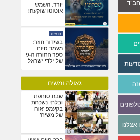
 חב"ד
משיח: 'מלחמת
ופרצת' פרצה
בסערה • תיעוד
ענק
מעורבות
היום הגדול
ים
יורד, השמש
אוטוטו שוקעת!
ודעות
גאולה ומשיח
נה
שבת סוחפת
ובלתי נשכחת
לפונים
בקעמפ 'אורו
של משיח'
אצלנו
הרב חיים ששון