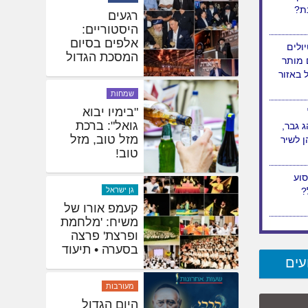
היסטוריה:
הצ'ארטר
לאלמא אטא
וך
יוצא לדרך •
בת?
תיעוד ראשוני
חדשות
ולים
רגעים
 מותר
היסטוריים:
ל באזור
אלפים בסיום
המסכת הגדול
בעולם
 גבר,
 לשיר
שמחות
"בימיו יבוא
גואל": ברכת
מזל טוב, מזל
טוב!
עים
גן ישראל
קעמפ אורו של