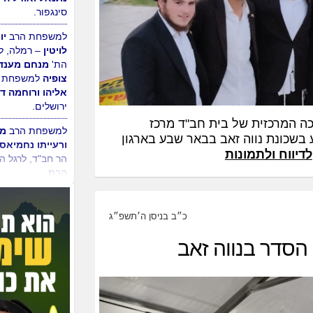
ורויטל בן ארי
– 
תבור, לבוא הבן 
בקשרי השידוכין 
אסתי
למשפחת ה
נתנאל ואודליה ר
סינגפור.
למשפחת הרב
יו
לויטין
– רמלה, ל
כה המרכזית של בית חב"ד מרכז
הת'
מנחם מענד
 בשכונת נווה זאב בבאר שבע בארגון
צופיה
למשפחת 
לדיווח ולתמונות
אליהו ורוחמה דה
ירושלים.
כ״ב בניסן ה׳תשפ״ג