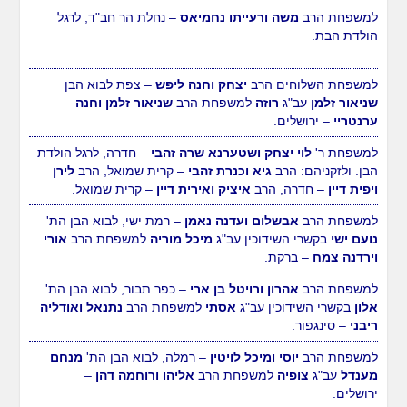
למשפחת הרב
משה ורעייתו נחמיאס
– נחלת הר חב"ד, לרגל
הולדת הבת.
למשפחת השלוחים הרב
יצחק וחנה ליפש
– צפת לבוא הבן
שניאור זלמן
עב"ג
רוזה
למשפחת הרב
שניאור זלמן וחנה
ערנטריי
– ירושלים.
למשפחת ר'
לוי יצחק ושטערנא שרה זהבי
– חדרה, לרגל הולדת
הבן. ולזקניהם: הרב
גיא וכנרת זהבי
– קרית שמואל, הרב
לירן
ויפית דיין
– חדרה, הרב
איציק ואירית דיין
– קרית שמואל.
למשפחת הרב
אבשלום ועדנה נאמן
– רמת ישי, לבוא הבן הת'
נועם ישי
בקשרי השידוכין עב"ג
מיכל מוריה
למשפחת הרב
אורי
וירדנה צמח
– ברקת.
למשפחת הרב
אהרון ורויטל בן ארי
– כפר תבור, לבוא הבן הת'
אלון
בקשרי השידוכין עב"ג
אסתי
למשפחת הרב
נתנאל ואודליה
ריבני
– סינגפור.
למשפחת הרב
יוסי ומיכל לויטין
– רמלה, לבוא הבן הת'
מנחם
מענדל
עב"ג
צופיה
למשפחת הרב
אליהו ורוחמה דהן
–
ירושלים.