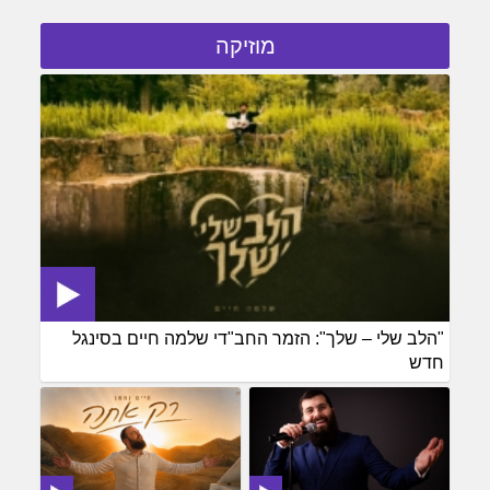
מוזיקה
"הלב שלי – שלך": הזמר החב"די שלמה חיים בסינגל
חדש