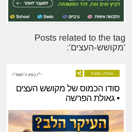
Posts related to the tag
'מקושש-העצים':
גאולה ומשיח
י״ז בסיון ה׳תשפ״ו
סודו הכמוס של מקושש העצים
• גאולת הפרשה