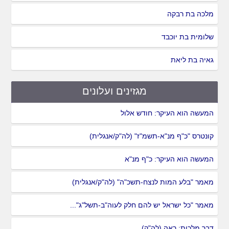
מלכה בת רבקה
שלומית בת יוכבד
גאיה בת ליאת
מגזינים ועלונים
המעשה הוא העיקר: חודש אלול
קונטרס "כ"ף מנ"א-תשמ"ז" (לה"ק/אנגלית)
המעשה הוא העיקר: כ"ף מנ"א
מאמר "בלע המות לנצח-תשכ"ה" (לה"ק/אנגלית)
מאמר "כל ישראל יש להם חלק לעוה"ב-תשל"ג"...
דבר מלכות: ראה (לה"ק)