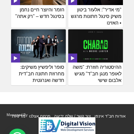
"מי אדיר": אלעזר ביטון
הזמר והיוצר חיים נחמן
משיק סינגל חתונות מרגש
בסינגל חדש – "רק אתה"
• האזינו
ההיסטוריה חוזרת: "משה
סופר וליפשיץ משיקים:
לאופר מנגן חב"ד" מגיש
מחרוזת חתונה חב"דית
אלבום שישי
חדשה ואנרגטית
Managed By
אודות חב"ד אינפו
צור קשר / שלח ידיעה
פרסם אצלנו
מדיניות