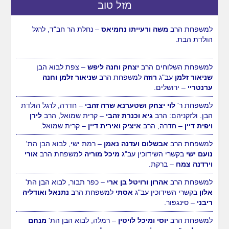
מזל טוב
למשפחת הרב
משה ורעייתו נחמיאס
– נחלת הר חב"ד, לרגל
הולדת הבת.
למשפחת השלוחים הרב
יצחק וחנה ליפש
– צפת לבוא הבן
שניאור זלמן
עב"ג
רוזה
למשפחת הרב
שניאור זלמן וחנה
ערנטריי
– ירושלים.
למשפחת ר'
לוי יצחק ושטערנא שרה זהבי
– חדרה, לרגל הולדת
הבן. ולזקניהם: הרב
גיא וכנרת זהבי
– קרית שמואל, הרב
לירן
ויפית דיין
– חדרה, הרב
איציק ואירית דיין
– קרית שמואל.
למשפחת הרב
אבשלום ועדנה נאמן
– רמת ישי, לבוא הבן הת'
נועם ישי
בקשרי השידוכין עב"ג
מיכל מוריה
למשפחת הרב
אורי
וירדנה צמח
– ברקת.
למשפחת הרב
אהרון ורויטל בן ארי
– כפר תבור, לבוא הבן הת'
אלון
בקשרי השידוכין עב"ג
אסתי
למשפחת הרב
נתנאל ואודליה
ריבני
– סינגפור.
למשפחת הרב
יוסי ומיכל לויטין
– רמלה, לבוא הבן הת'
מנחם