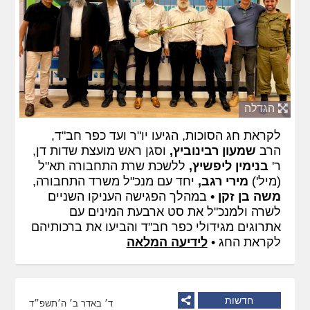
הגדלה
לקראת חג הסוכות, הגיעו יו"ר ועד כפר חב"ד,
הרב
שמעון רבינוביץ,
וסגן ראש מועצת שדות דן,
ר'
בנימין ליפשיץ,
ללשכת שרת התחבורה תא"ל
(מיל')
מירי רגב,
יחד עם מנכ"ל משרד התחבורה,
משה בן זקן •
במהלך הפגישה העניקו השניים
לשרה ולמנכ"ל את סט ארבעת המינים עם
אתרוגים מגידולי כפר חב"ד והביעו את ברכותיהם
לקראת החג •
לידיעה המלאה
חדשות
ד׳ באדר ב׳ ה׳תשפ״ד