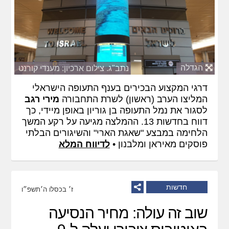
הגדלה
נתב"ג. צילום ארכיון: מענדי קורנט
דרגי המקצוע הבכירים בענף התעופה הישראלי
המליצו הערב (ראשון) לשרת התחבורה
מירי רגב
לסגור את נמל התעופה בן גוריון באופן מיידי, כך
דווח בחדשות 13. ההמלצה מגיעה על רקע המשך
הלחימה במבצע "שאגת הארי" והשיגורים הבלתי
פוסקים מאיראן ומלבנון •
לדיווח המלא
חדשות
ז׳ בכסלו ה׳תשפ״ו
שוב זה עולה: מחיר הנסיעה