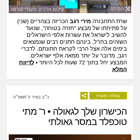
הגדלה
צילום ארכיון: מענדי קורנט
שרת התחבורה
מירי רגב
הכריזה בצהריים (שני)
על פתיחתו של מבצע "חזרה בטוחה", שנועד
להשיב לישראל את עשרות אלפי הישראלים
השוהים בחו"ל, בינהם חתנים רבים שנמצאים
בימים אלה אצל הרבי לקראת חתונתם. לדברי
רגב, מדובר על יותר ממאה אלף ישראלים.
המבצע יחל בתוך 72 שעות לכל היותר •
לדיווח
המלא
גאולה ומשיח
כ״ב באייר ה׳תשפ״ה
הכישרון שלך לגאולה • ר' מתי
טוכפלד במסר גאולתי