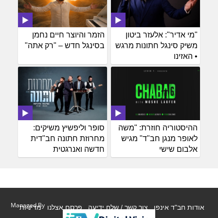
"מי אדיר": אלעזר ביטון
הזמר והיוצר חיים נחמן
משיק סינגל חתונות מרגש
בסינגל חדש – "רק אתה"
• האזינו
ההיסטוריה חוזרת: "משה
סופר וליפשיץ משיקים:
לאופר מנגן חב"ד" מגיש
מחרוזת חתונה חב"דית
אלבום שישי
חדשה ואנרגטית
Managed By
אודות חב"ד אינפו
צור קשר / שלח ידיעה
פרסם אצלנו
מדיניות