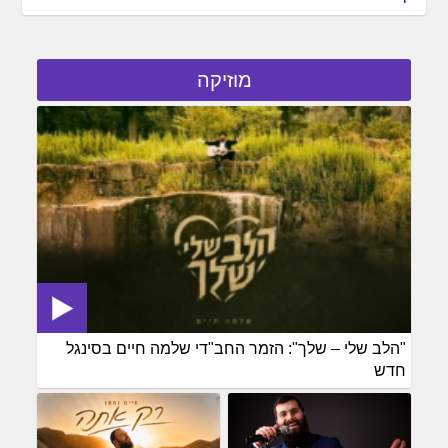
מוזיקה
"הלב שלי – שלך": הזמר החב"די שלמה חיים בסינגל
חדש