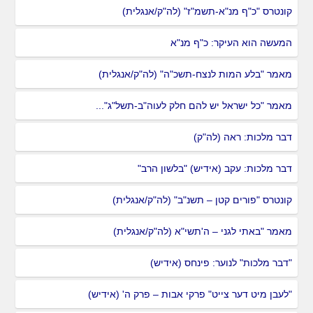
קונטרס "כ"ף מנ"א-תשמ"ז" (לה"ק/אנגלית)
המעשה הוא העיקר: כ"ף מנ"א
מאמר "בלע המות לנצח-תשכ"ה" (לה"ק/אנגלית)
מאמר "כל ישראל יש להם חלק לעוה"ב-תשל"ג"...
דבר מלכות: ראה (לה"ק)
דבר מלכות: עקב (אידיש) "בלשון הרב"
קונטרס "פורים קטן – תשנ"ב" (לה"ק/אנגלית)
מאמר "באתי לגני – ה'תשי"א (לה"ק/אנגלית)
"דבר מלכות" לנוער: פינחס (אידיש)
"לעבן מיט דער צייט" פרקי אבות – פרק ה' (אידיש)