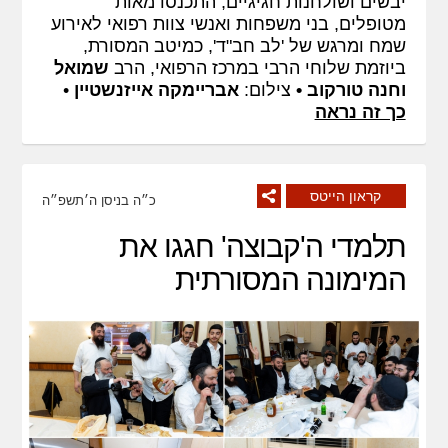
יבשים ושולחנות חגיגיים, התכנסו מאות
מטופלים, בני משפחות ואנשי צוות רפואי לאירוע
שמח ומרגש של 'לב חב"ד', כמיטב המסורת,
ביוזמת שלוחי הרבי במרכז הרפואי, הרב
שמואל
וחנה טורקוב •
צילום:
אבריימקה אייזנשטיין
•
כך זה נראה
קראון הייטס
כ״ה בניסן ה׳תשפ״ה
תלמדי ה'קבוצה' חגגו את
המימונה המסורתית