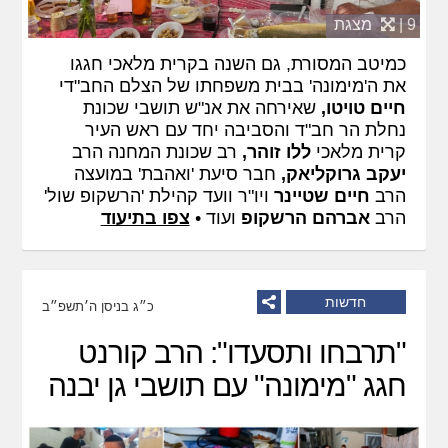
9 |
מצגת
כמיטב המסורת, גם השנה בקרית מלאכי חגגו
את ה'מימונה' בבית משפחתו של הצלם החב"די
חיים טויטו,
שאירחה את אנ"ש תושבי שכונת
נחלת הר חב"ד והסביבה יחד עם ראש העיר
קרית מלאכי
ללו זוהר,
רב שכונת המחנה הרב
יעקב גרוקליאק,
חבר סיעת 'ואהבת' במועצה
הרב
חיים שטיינר
ויו"ר וועד קהילת 'הרשקופ שול'
הרב
אברהם הרשקופ
ועוד •
צפו בתיעוד
חדשות
כ״ג בניסן ה׳תשפ״ב
"תרבחו ותסעדו": הרב קורנט
חגג "מימונה" עם תושבי גן יבנה