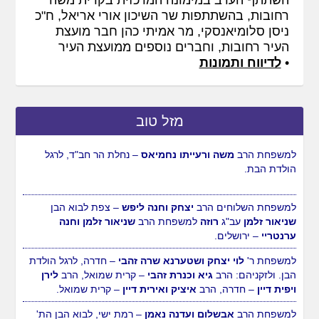
השתתף הערב במימונה המרכזית בקרית משה
רחובות, בהשתתפות שר השיכון אורי אריאל, ח"כ
ניסן סלומיאנסקי, מר אמיתי כהן חבר מועצת
העיר רחובות, וחברים נוספים ממועצת העיר
•
לדיווח ותמונות
מזל טוב
למשפחת הרב
משה ורעייתו נחמיאס
– נחלת הר חב"ד, לרגל
הולדת הבת.
למשפחת השלוחים הרב
יצחק וחנה ליפש
– צפת לבוא הבן
שניאור זלמן
עב"ג
רוזה
למשפחת הרב
שניאור זלמן וחנה
ערנטריי
– ירושלים.
למשפחת ר'
לוי יצחק ושטערנא שרה זהבי
– חדרה, לרגל הולדת
הבן. ולזקניהם: הרב
גיא וכנרת זהבי
– קרית שמואל, הרב
לירן
ויפית דיין
– חדרה, הרב
איציק ואירית דיין
– קרית שמואל.
למשפחת הרב
אבשלום ועדנה נאמן
– רמת ישי, לבוא הבן הת'