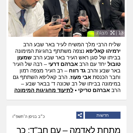
13 |
מצגת
שליח הרבי מלך המשיח לעיר באר שבע הרב
ירמיהו קאליפא
נצפה משתתף בחגיגת המימונה
בביתו של סגן ראש העיר באר שבע הרב
שמעון
טובול
יחד עם הרב
אברהם דרעי
– רבה של העיר
באר שבע והרב
גד רווח
– רב העיר מצפה רמון
וחבר הכנסת
אבי מעוז
. הרב קאליפא השתתף גם
במימונה בביתו של רב שכונה ד' בבאר שבע –
הרב
אברהם טריקי
•
לתיעוד מחגיגות המימונה
חדשות
כ״ב בניסן ה׳תשפ״ו
מתחת לאדמה – עם חב"ד: כך