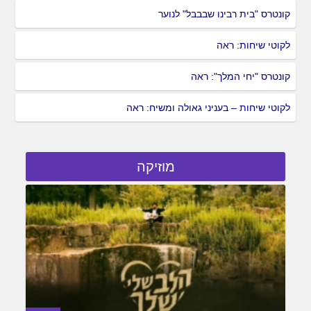
קונטרס "בית רבינו שבבבל" לנוער
לקוטי שיחות: ראה
קונטרס "יחי המלך": ראה
לקוטי שיחות – בעניני גאולה ומשיח: ראה
מוזיקה