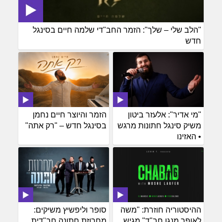
"הלב שלי – שלך": הזמר החב"די שלמה חיים בסינגל
חדש
"מי אדיר": אלעזר ביטון
הזמר והיוצר חיים נחמן
משיק סינגל חתונות מרגש
בסינגל חדש – "רק אתה"
• האזינו
ההיסטוריה חוזרת: "משה
סופר וליפשיץ משיקים:
לאופר מנגן חב"ד" מגיש
מחרוזת חתונה חב"דית