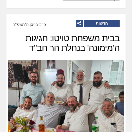
חדשות
כ״ב בניסן ה׳תשפ״ה
בבית משפחת טויטו: חגיגות
ה'מימונה' בנחלת הר חב"ד