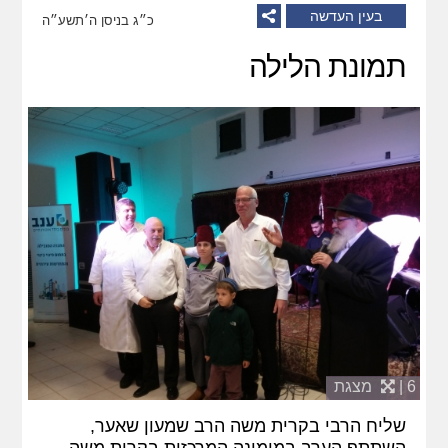
בעין העדשה
כ״ג בניסן ה׳תשע״ה
תמונת הלילה
6 |
מצגת
שליח הרבי בקרית משה הרב שמעון שאער,