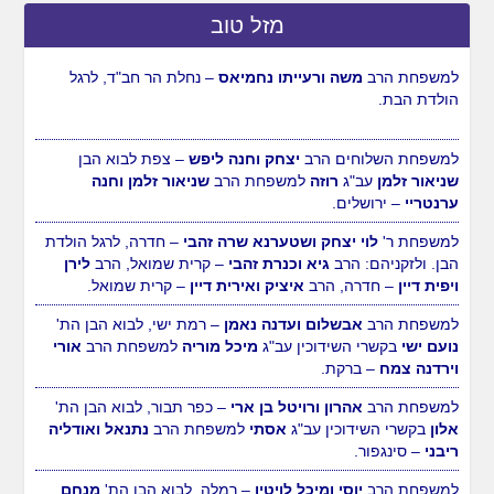
מזל טוב
למשפחת הרב
משה ורעייתו נחמיאס
– נחלת הר חב"ד, לרגל
הולדת הבת.
למשפחת השלוחים הרב
יצחק וחנה ליפש
– צפת לבוא הבן
שניאור זלמן
עב"ג
רוזה
למשפחת הרב
שניאור זלמן וחנה
ערנטריי
– ירושלים.
למשפחת ר'
לוי יצחק ושטערנא שרה זהבי
– חדרה, לרגל הולדת
הבן. ולזקניהם: הרב
גיא וכנרת זהבי
– קרית שמואל, הרב
לירן
ויפית דיין
– חדרה, הרב
איציק ואירית דיין
– קרית שמואל.
למשפחת הרב
אבשלום ועדנה נאמן
– רמת ישי, לבוא הבן הת'
נועם ישי
בקשרי השידוכין עב"ג
מיכל מוריה
למשפחת הרב
אורי
וירדנה צמח
– ברקת.
למשפחת הרב
אהרון ורויטל בן ארי
– כפר תבור, לבוא הבן הת'
אלון
בקשרי השידוכין עב"ג
אסתי
למשפחת הרב
נתנאל ואודליה
ריבני
– סינגפור.
למשפחת הרב
יוסי ומיכל לויטין
– רמלה, לבוא הבן הת'
מנחם