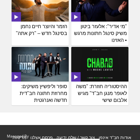
"מי אדיר": אלעזר ביטון
הזמר והיוצר חיים נחמן
משיק סינגל חתונות מרגש
בסינגל חדש – "רק אתה"
• האזינו
ההיסטוריה חוזרת: "משה
סופר וליפשיץ משיקים:
לאופר מנגן חב"ד" מגיש
מחרוזת חתונה חב"דית
אלבום שישי
חדשה ואנרגטית
Managed By
אודות חב"ד אינפו
צור קשר / שלח ידיעה
פרסם אצלנו
מדיניות