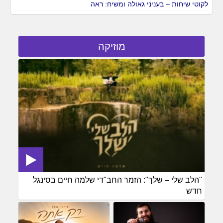
לקוטי שיחות – בעניני גאולה ומשיח: ראה
מוזיקה
"הלב שלי – שלך": הזמר החב"די שלמה חיים בסינגל
חדש