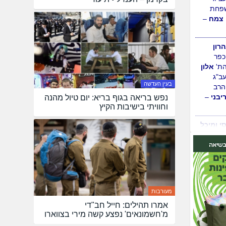
שלום
ת ישי,
עם ישי
עב"ג
פחת
 צמח
–
בעין העדשה
רון
נפש בריאה בגוף בריא: יום טיול מהנה
כפר
וחוויתי בישיבות הקיץ
הת'
אלון
עב"ג
רב
יבני
–
סי ומיכל
בוא הבן
מעורבות
ל
עב"ג
הרב
אמרו תהילים: חייל חב"די
ן
–
מ'חשמונאים' נפצע קשה מירי בצווארו