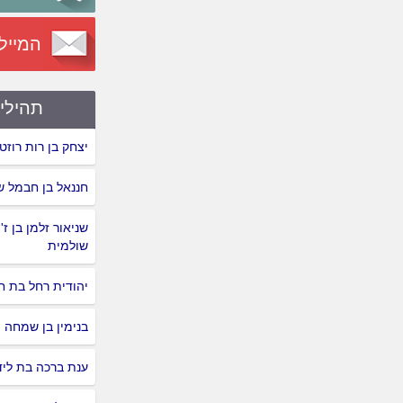
המייל
תהילי
יצחק בן רות רוזט
חננאל בן חבמל ש
שניאור זלמן בן ז'ו
שולמית
יהודית רחל בת ח
בנימין בן שמחה
ענת ברכה בת ליד