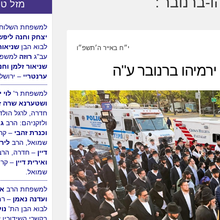
מזל טו
למשפחת הרב
מש
ורעייתו נחמיאס
הר חב"ד, לרגל ה
י״ח באייר ה׳תשפ״ו
הבת.
 ירמיהו ברנובר ע"ה
למשפחת השלוחי
יצחק וחנה ליפש
לבוא הבן
שניאור
עב"ג
רוזה
למשפח
שניאור זלמן וחנ
ערנטריי
– ירושלי
למשפחת ר'
לוי 
ושטערנא שרה ז
חדרה, לרגל הולד
ולזקניהם: הרב
גי
וכנרת זהבי
– קר
שמואל, הרב
לירן
דיין
– חדרה, הרב
ואירית דיין
– קרי
שמואל.