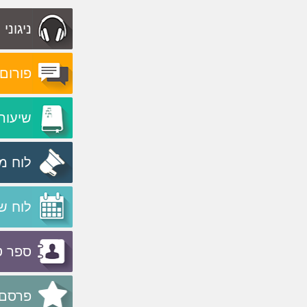
ניגוני
פורום
שיעור
לוח מ
לוח ש
ספר ט
פרסם 