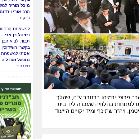
למשפחת הרב
אב
ועדנה נאמן
– רמ
לבוא הבן הת'
נו
בקשרי השידוכין 
מיכל מוריה
למש
הרב
אורי וירדנה
ברקת.
למשפחת הרב
אה
ורויטל בן ארי
– 
תבור, לבוא הבן 
בקשרי השידוכין 
אסתי
למשפחת ה
נתנאל ואודליה ר
סינגפור.
ב פרופ' ירמיהו ברנובר ע"ה, שהלך
ם ליוו אותו למנוחות בהלוויה שעברה ליד בית
למשפחת הרב
יו
ם ייטמן. ויה"ר שתיכף ומיד יקויים הייעוד
לויטין
– רמלה, ל
הת'
מנחם מענד
צופיה
למשפחת 
אליהו ורוחמה דה
ירושלים.