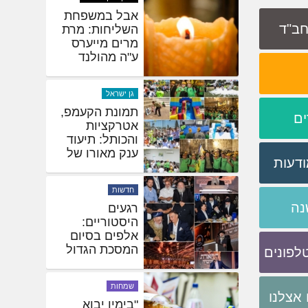
שיינברגר תיעד:
 חב"ד
חסידי חב"ד
נוהרים לציונו
של ר' לויק
באלמא אטא
ברוך דיין האמת
אבל במשפחת
ים
השליחות: מרת
מרים מייערס
ע"ה מהולנד
ודעות
גן ישראל
נה
תמונת הקעמפ,
אטרקציות
והכותל: תיעוד
ענק מאורו של
לפונים
משיח
חדשות
אצלנו
רגעים