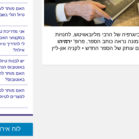
מותר בשבת לטי
שפת הים?
האם מותר לער
תמוז, הגיע הספר The Ultimate Jew – הביוגרפיה של הרבי מליובאוויטש, לחנויות
טיול רגלי בש
מונה נראה כותב הספר, פרופ'
ירמיהו
עם עותק של הספר החדש •
לקניה און-ליין
אני מדריכת טי
במקצועי האם
לי להדריך טיו
אילת?
יש לבנות טיול
באוטובוס הנהג
האם מותר להן
באוטובוס?
לוח אירו