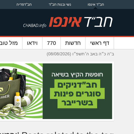
חב"ד אינפו
נשי ובנות חב"ד
חב"דפדיה
דף ראשי
חדשות
770
וידאו
מזל טוב
ב''ה כ״ה באב ה׳תשפ״ו (08/08/2026)