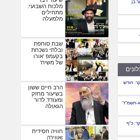
 בן
מלכות השבועי:
מתחילים
מלמעלה
שבת סוחפת
ובלתי נשכחת
בקעמפ 'אורו
של משיח'
לונים
ר: חודש
הרב חיים ששון
בשיעור מחזק
ומעודד לדור
א-תשמ"ז"
הגאולה
ר: כ"ף
חוויה חסידית
ואווירה