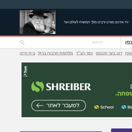
יחי אדוננו מורנו ורבינו מלך המשיח לעולם ועד
פו
אמת
דוב בער הכטמן
כפר חב"ד
מלחמת חרבות ברזל
בית חיינו