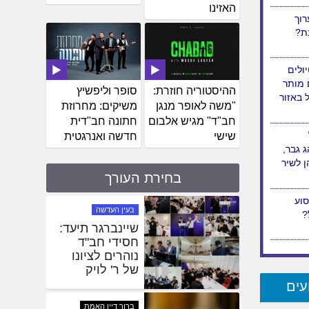
האזינו
יל על
וך
בת?
ההיסטוריה חוזרת:
סופר וליפשיץ
"משה לאופר מנגן
משיקים: מחרוזת
ולים
חב"ד" מגיש אלבום
חתונה חב"דית
 מותר
שישי
חדשה ואנרגטית
ל באזור
בחירת העורך
 גבר,
חדשות
 לשיר
כ' מנחם אב:
יום הסתלקות
רבי לוי יצחק
שניאורסאהן
ע"ה
עים
בעין העדשה