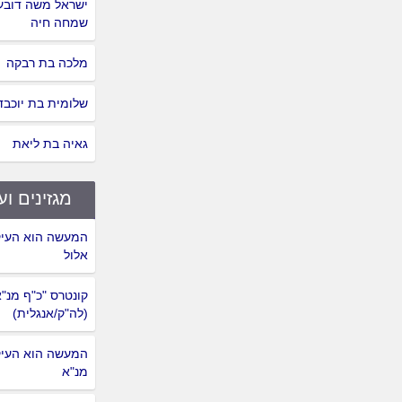
ישראל משה דובער
שמחה חיה
מלכה בת רבקה
שלומית בת יוכבד
גאיה בת ליאת
מגזינים וע
המעשה הוא העיק
אלול
קונטרס "כ"ף מנ"
(לה"ק/אנגלית)
המעשה הוא העיק
מנ"א