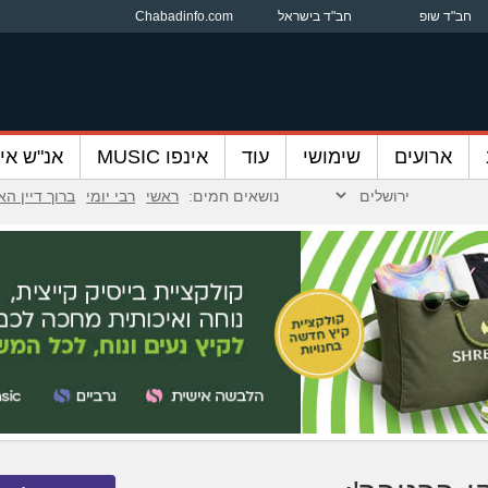
חב"ד שופ
חב"ד בישראל
Chabadinfo.com
ארועים
שימושי
עוד
אינפו MUSIC
אנ"ש אינ
נושאים חמים:
ראשי
רבי יומי
ברוך דיין ה