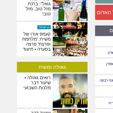
היסטוריים:
אלפים בסיום
 האדום
המסכת הגדול
בעולם
שמחות
ם
"בימיו יבוא
גואל": ברכת
מזל טוב, מזל
טוב!
רון
סלין
גאולה ומשיח
רואים גאולה •
נה רבקה
שיעור דבר
מלכות השבועי
יה
שיעור דבר