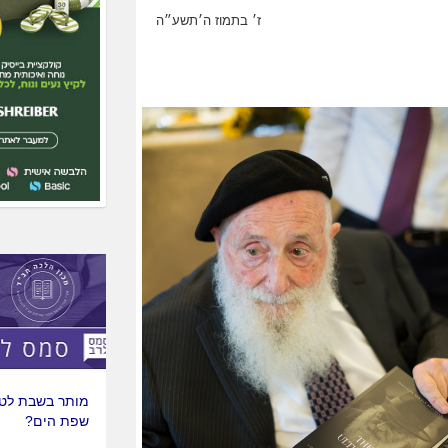
ז׳ בתמוז ה׳תשע״ה
האם מותר לנסו
למצרים לטיול?