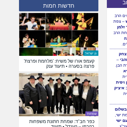
ב
חדשות חמות
ה
– נחלת
ולדת
ם הרב
– צפת
 זלמן
גן ישראל
ת הרב
קעמפ אורו של משיח: 'מלחמת ופרצת'
ה
פרצה בסערה • תיעוד ענק
ם.
יצחק
הבי
–
ת הבן.
א
ית
 ויפית
שמחות
איציק
ת
כפר חב"ד: שמחת חתונת משפחות
בקרמן – הענדל • תיעוד