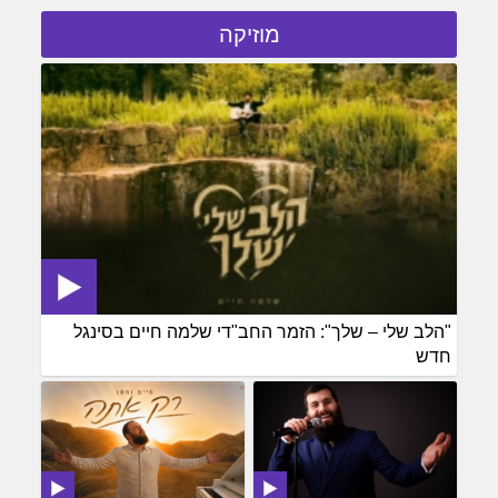
מוזיקה
"הלב שלי – שלך": הזמר החב"די שלמה חיים בסינגל
חדש