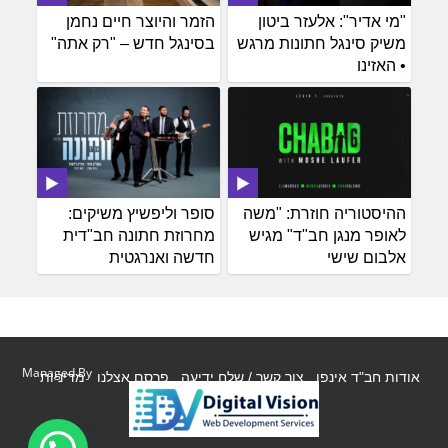
"מי אדיר": אלעזר ביטון
הזמר והיוצר חיים נחמן
משיק סינגל חתונות מרגש
בסינגל חדש – "רק אתה"
• האזינו
ההיסטוריה חוזרת: "משה
סופר וליפשיץ משיקים:
לאופר מנגן חב"ד" מגיש
מחרוזת חתונה חב"דית
אלבום שישי
חדשה ואנרגטית
Managed By
אודות חב"ד אינפו
צור קשר / שלח ידיעה
פרסם אצלנו
מדיניות