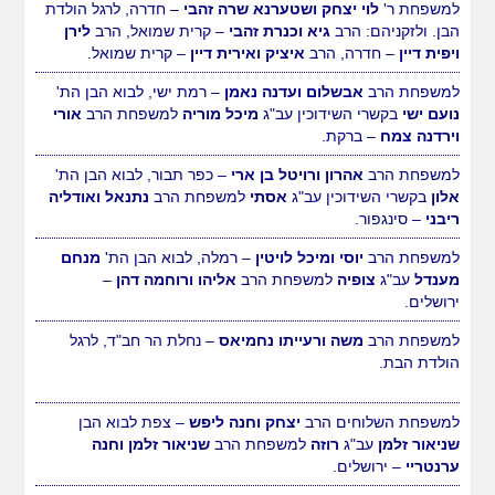
למשפחת ר'
לוי יצחק ושטערנא שרה זהבי
– חדרה, לרגל הולדת
הבן. ולזקניהם: הרב
גיא וכנרת זהבי
– קרית שמואל, הרב
לירן
ויפית דיין
– חדרה, הרב
איציק ואירית דיין
– קרית שמואל.
למשפחת הרב
אבשלום ועדנה נאמן
– רמת ישי, לבוא הבן הת'
נועם ישי
בקשרי השידוכין עב"ג
מיכל מוריה
למשפחת הרב
אורי
וירדנה צמח
– ברקת.
למשפחת הרב
אהרון ורויטל בן ארי
– כפר תבור, לבוא הבן הת'
אלון
בקשרי השידוכין עב"ג
אסתי
למשפחת הרב
נתנאל ואודליה
ריבני
– סינגפור.
למשפחת הרב
יוסי ומיכל לויטין
– רמלה, לבוא הבן הת'
מנחם
מענדל
עב"ג
צופיה
למשפחת הרב
אליהו ורוחמה דהן
–
ירושלים.
למשפחת הרב
משה ורעייתו נחמיאס
– נחלת הר חב"ד, לרגל
הולדת הבת.
למשפחת השלוחים הרב
יצחק וחנה ליפש
– צפת לבוא הבן
שניאור זלמן
עב"ג
רוזה
למשפחת הרב
שניאור זלמן וחנה
ערנטריי
– ירושלים.