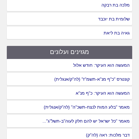
מלכה בת רבקה
שלומית בת יוכבד
גאיה בת ליאת
מגזינים ועלונים
המעשה הוא העיקר: חודש אלול
קונטרס "כ"ף מנ"א-תשמ"ז" (לה"ק/אנגלית)
המעשה הוא העיקר: כ"ף מנ"א
מאמר "בלע המות לנצח-תשכ"ה" (לה"ק/אנגלית)
מאמר "כל ישראל יש להם חלק לעוה"ב-תשל"ג"...
דבר מלכות: ראה (לה"ק)