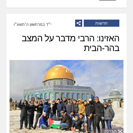
חדשות
י״ד במרחשוון ה׳תשע״ו
האזינו: הרבי מדבר על המצב
בהר-הבית
הגדלה