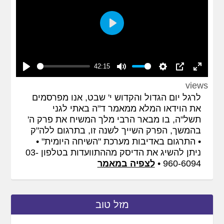
Play
42:15
Play
Mute
Settings
PIP
Enter
views
fullscreen
לרגל יום הגדול והקדוש י' שבט, אנו מפרסמים
את הוידאו המלא ממאמר ד"ה באתי לגני
תשל"ה, בו מבאר הרבי מלך המשיח את פרק ה'
בהמשך, הפרק השייך לשנה זו, בתרגום ללה"ק
• התרגום באדיבות מערכת "השיחה היומית" •
ניתן להשיג את הדיסק מההתוועדות בטלפון 03-
960-6094 •
לצפיה במאמר
מזל טוב