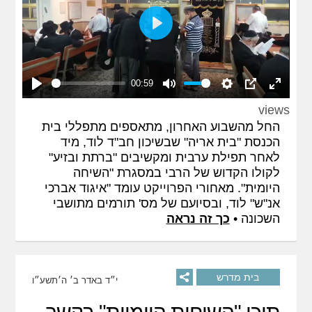
Play
00:59
Play
Mute
Settings
PIP
Enter
views
fullscreen
החל מהשבוע האחרון, מתאספים מתפללי בית
הכנסת "בית אריה" שבשיכון חב"ד לוד, מיד
לאחר תפילת ערבית ומקשיבים "ברתת ובזיע"
לקולו הקדוש של הרבי במסגרת "השיחה
היומית". מאחורי הפרוייקט עומד "איגוד אברכי
אנ"ש" לוד, ובסיועם של מס' תורמים מתושבי
השכונה •
כך זה נראה
בית מדרש
י״ד באדר ב׳ ה׳תשע״ו