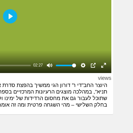
Play
02:27
Mute
Settings
PIP
Enter
views
fullscreen
היוצר החב"די ר' דורון הגי ממשיך בהפצת סדרת 
תניא", במהלכה מוצגים הרעיונות המרכזיים בספ
שתוכל לעבור גם את מחסום הרדידות של ימינו 
בחלק השלישי – מהי השגחה פרטית ומה זה אומר ל