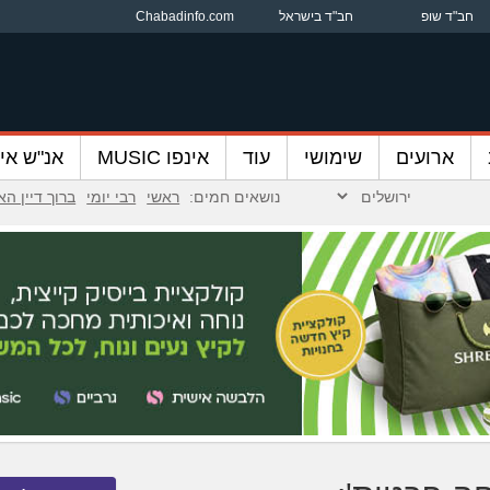
חב"ד שופ
חב"ד בישראל
Chabadinfo.com
ארועים
שימושי
עוד
אינפו MUSIC
אנ"ש אינ
נושאים חמים:
ראשי
רבי יומי
ברוך דיין ה