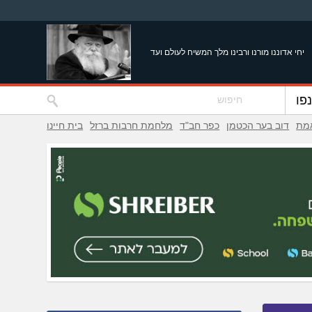
יחי אדוננו מורנו ורבינו מלך המשיח לעולם ועד
פו
אמת
דוב בער הכטמן
כפר חב"ד
מלחמת חרבות ברזל
בית חיינו