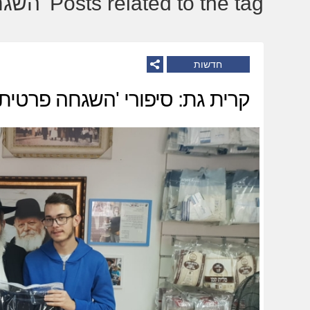
Posts related to the tag 'השגחה-פרטית':
חדשות
קרית גת: סיפורי 'השגחה פרטית