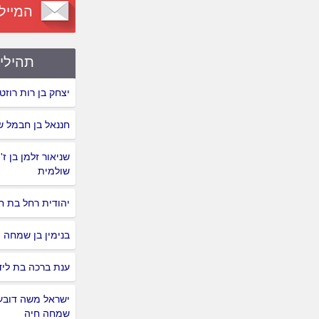
המייל
תהילי
יצחק בן רות רוזט
חננאל בן חבמל ש
שניאור זלמן בן ז'ו
שולמית
יהודית רחל בת ח
בנימין בן שמחה
ענת ברכה בת ליד
ישראל משה דובער
שמחה חיה