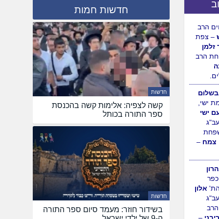
ב
חדשות חמות
ה
– נחלת
ולדת
ם הרב
– צפת
 זלמן
חדשות
ת הרב
קשה לצפיה: אלימות קשה בהכנסת
ה
ספר התורה בכותל
ם.
שלום
ת ישי,
עם ישי
עב"ג
פחת
 צמח
–
חדשות
בשידור חוזר: מעמד סיום ספר התורה
רון
ה-9 של ילדי ישראל