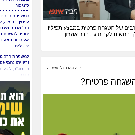
ורויטל בן ארי
– 
תבור, לבוא הבן 
בקשרי השידוכין 
אסתי
למשפחת ה
רבים של השגחה פרטית במבצע תפילין
נתנאל ואודליה ר
סינגפור.
לך המשיח לקרית גת הרב
אהרון
למשפחת הרב
יו
לויטין
– רמלה, ל
הת'
מנחם מענד
צופיה
למשפחת 
י״א באדר ה׳תשע״ה
אליהו ורוחמה דה
ירושלים.
 השגחה פרטית?