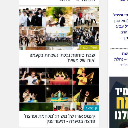
כפר
הת'
אלון
עב"ג
רב
יבני
–
סי ומיכל
בוא הבן
גאולה ומשיח
ל
עב"ג
שבת סוחפת ובלתי נשכחת בקעמפ
הרב
'אורו של משיח'
ן
–
גן ישראל
קעמפ אורו של משיח: 'מלחמת ופרצת'
פרצה בסערה • תיעוד ענק