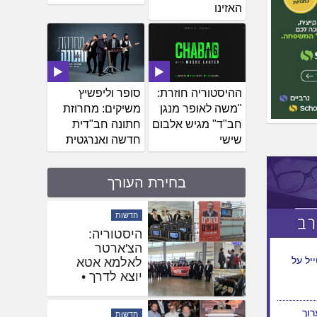
האזינו
ההיסטוריה חוזרת:
סופר וליפשיץ
"משה לאופר מנגן
משיקים: מחרוזת
חב"ד" מגיש אלבום
חתונה חב"דית
שישי
חדשה ואנרגטית
בחירת העורך
חדשות
שלוחים
באוקראינה
ע
הגיעו לחזק את
השליח
בהאדיטש
יל על
חדשות