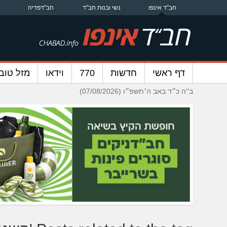
חב"ד אינפו
נשי ובנות חב"ד
חב"דפדיה
דף ראשי
חדשות
770
וידאו
מזל טוב
ב''ה כ״ד באב ה׳תשפ״ו (07/08/2026)