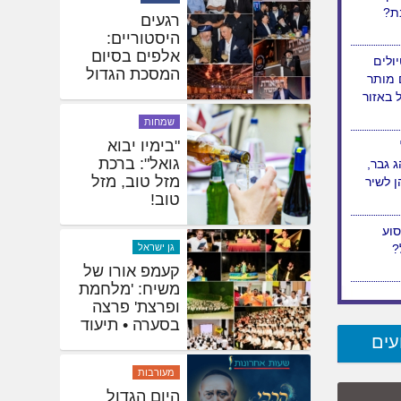
היסטוריה:
הצ'ארטר
לאלמא אטא
וך
יוצא לדרך •
בת?
תיעוד ראשוני
חדשות
ולים
רגעים
 מותר
היסטוריים:
ל באזור
אלפים בסיום
המסכת הגדול
בעולם
 גבר,
 לשיר
שמחות
"בימיו יבוא
גואל": ברכת
מזל טוב, מזל
טוב!
עים
גן ישראל
קעמפ אורו של