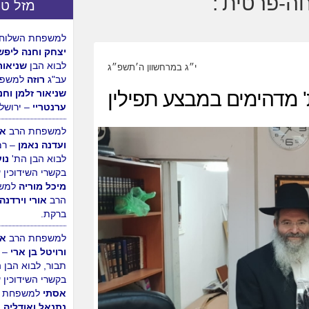
מזל טו
למשפחת הרב
מש
ורעייתו נחמיאס
הר חב"ד, לרגל ה
י״ג במרחשוון ה׳תשפ״ג
הבת.
' מדהימים במבצע תפילין
למשפחת השלוחי
יצחק וחנה ליפש
לבוא הבן
שניאור
עב"ג
רוזה
למשפח
שניאור זלמן וחנ
ערנטריי
– ירושלי
למשפחת הרב
אב
ועדנה נאמן
– רמ
לבוא הבן הת'
נו
בקשרי השידוכין 
מיכל מוריה
למש
הרב
אורי וירדנה
ברקת.
למשפחת הרב
אה