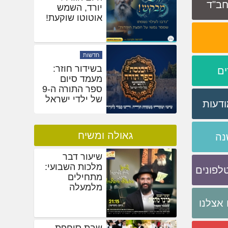
 חב"ד
משיח: 'מלחמת
ופרצת' פרצה
בסערה • תיעוד
ענק
מעורבות
היום הגדול
ים
יורד, השמש
אוטוטו שוקעת!
ודעות
גאולה ומשיח
נה
שיעור דבר
מלכות השבועי:
לפונים
מתחילים
מלמעלה
אצלנו
שבת סוחפת