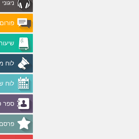
ניגוני
פורום
שיעור
לוח מ
לוח ש
ספר ט
פרסם 