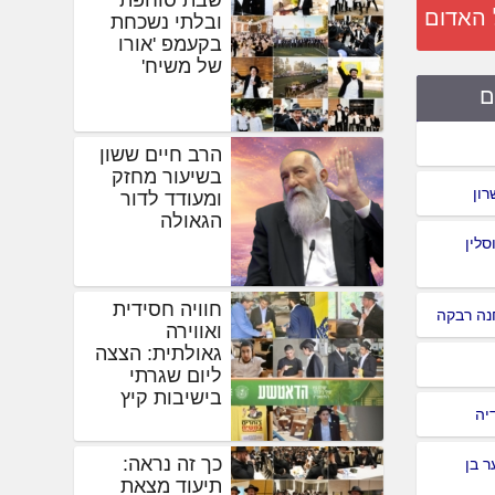
 האדום
ובלתי נשכחת
בקעמפ 'אורו
של משיח'
ם
הרב חיים ששון
בשיעור מחזק
רון
ומעודד לדור
הגאולה
סלין
חוויה חסידית
נה רבקה
ואווירה
גאולתית: הצצה
ליום שגרתי
בישיבות קיץ
יה
כך זה נראה:
 בן
תיעוד מצאת