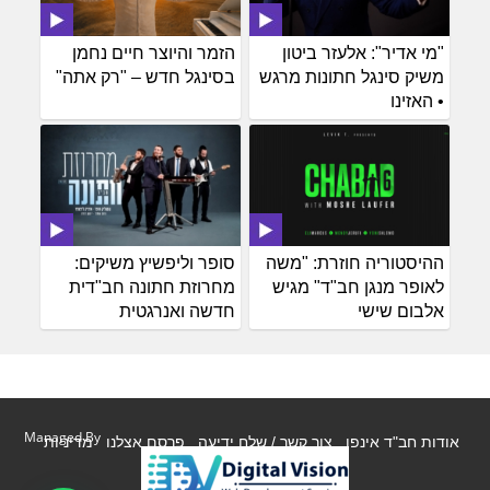
"מי אדיר": אלעזר ביטון
הזמר והיוצר חיים נחמן
משיק סינגל חתונות מרגש
בסינגל חדש – "רק אתה"
• האזינו
ההיסטוריה חוזרת: "משה
סופר וליפשיץ משיקים:
לאופר מנגן חב"ד" מגיש
מחרוזת חתונה חב"דית
אלבום שישי
חדשה ואנרגטית
Managed By
אודות חב"ד אינפו
צור קשר / שלח ידיעה
פרסם אצלנו
מדיניות