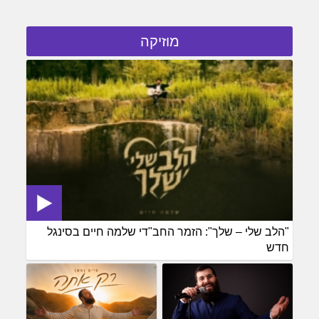
מוזיקה
"הלב שלי – שלך": הזמר החב"די שלמה חיים בסינגל
חדש