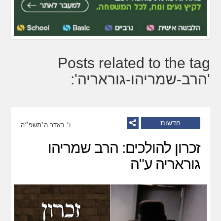
Posts related to the tag
'הרב-שמריהו-גוראריה':
חדשות
ו׳ באדר ה׳תשפ״ה
זכרון להולכים: הרב שמריהו
גוראריה ע"ה