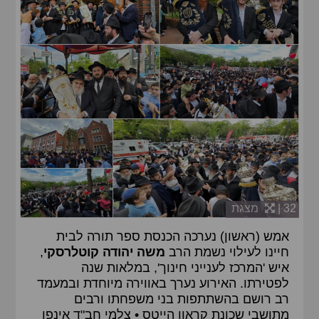
32 |
מצגת
אמש (ראשון) נערכה הכנסת ספר תורה לבית
חיינו לעילוי נשמת הרב
משה יהודה קוטלרסקי
,
איש 'המרכז לענייני חינוך', במלאות שנה
לפטירתו. האירוע נערך באווירה מיוחדת ובמעמד
רב רושם בהשתתפות בני משפחתו ורבים
מתושבי שכונת קראון הייטס • צלמי חב"ד אינפו