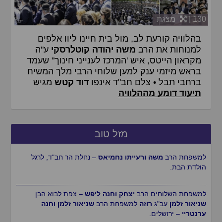
130 |
מצגת
בהלוויה קורעת לב, מול בית חיינו ליוו אלפים
למנוחות את הרב
משה יהודה קוטלרסקי
ע"ה
מקראון הייטס, איש 'המרכז לענייני חינוך" שעמד
בראש מיזמי ענק למען שלוחי הרבי מלך המשיח
ברחבי תבל • צלם חב"ד אינפו
דוד קטש
מגיש
תיעוד דומע מההלוויה
מזל טוב
למשפחת הרב
משה ורעייתו נחמיאס
– נחלת הר חב"ד, לרגל
הולדת הבת.
למשפחת השלוחים הרב
יצחק וחנה ליפש
– צפת לבוא הבן
שניאור זלמן
עב"ג
רוזה
למשפחת הרב
שניאור זלמן וחנה
ערנטריי
– ירושלים.