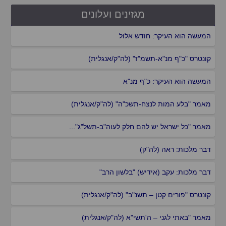
מגזינים ועלונים
המעשה הוא העיקר: חודש אלול
קונטרס "כ"ף מנ"א-תשמ"ז" (לה"ק/אנגלית)
המעשה הוא העיקר: כ"ף מנ"א
מאמר "בלע המות לנצח-תשכ"ה" (לה"ק/אנגלית)
מאמר "כל ישראל יש להם חלק לעוה"ב-תשל"ג"...
דבר מלכות: ראה (לה"ק)
דבר מלכות: עקב (אידיש) "בלשון הרב"
קונטרס "פורים קטן – תשנ"ב" (לה"ק/אנגלית)
מאמר "באתי לגני – ה'תשי"א (לה"ק/אנגלית)