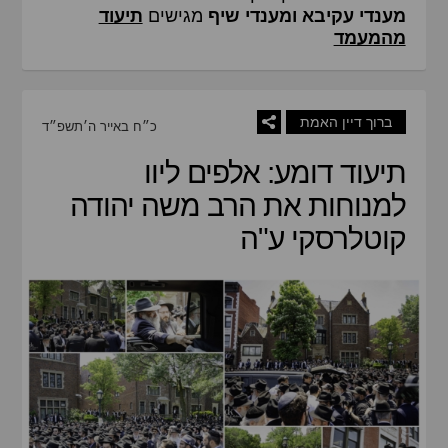
מענדי עקיבא ומענדי שיף
מגישים
תיעוד
מהמעמד
ברוך דיין האמת
כ״ח באייר ה׳תשפ״ד
תיעוד דומע: אלפים ליוו
למנוחות את הרב משה יהודה
קוטלרסקי ע"ה