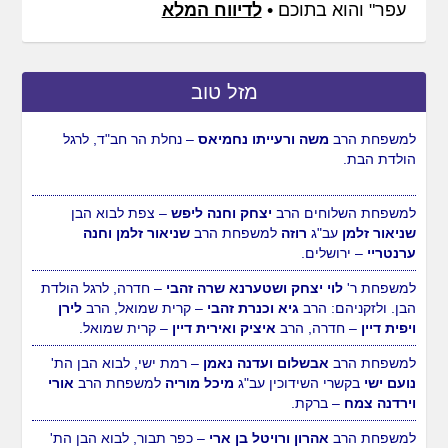
עפר" והוא בתוכם •
לדיווח המלא
מזל טוב
למשפחת הרב
משה ורעייתו נחמיאס
– נחלת הר חב"ד, לרגל
הולדת הבת.
למשפחת השלוחים הרב
יצחק וחנה ליפש
– צפת לבוא הבן
שניאור זלמן
עב"ג
רוזה
למשפחת הרב
שניאור זלמן וחנה
ערנטריי
– ירושלים.
למשפחת ר'
לוי יצחק ושטערנא שרה זהבי
– חדרה, לרגל הולדת
הבן. ולזקניהם: הרב
גיא וכנרת זהבי
– קרית שמואל, הרב
לירן
ויפית דיין
– חדרה, הרב
איציק ואירית דיין
– קרית שמואל.
למשפחת הרב
אבשלום ועדנה נאמן
– רמת ישי, לבוא הבן הת'
נועם ישי
בקשרי השידוכין עב"ג
מיכל מוריה
למשפחת הרב
אורי
וירדנה צמח
– ברקת.
למשפחת הרב
אהרון ורויטל בן ארי
– כפר תבור, לבוא הבן הת'