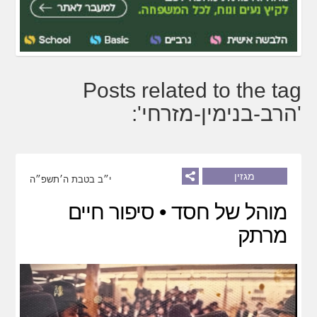
Posts related to the tag
'הרב-בנימין-מזרחי':
מגזין
י״ב בטבת ה׳תשפ״ה
מוהל של חסד • סיפור חיים
מרתק