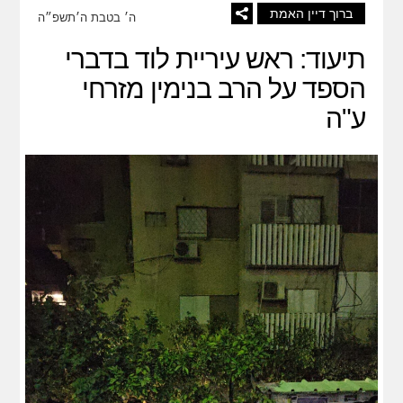
ברוך דיין האמת
ה׳ בטבת ה׳תשפ״ה
תיעוד: ראש עיריית לוד בדברי
הספד על הרב בנימין מזרחי
ע"ה