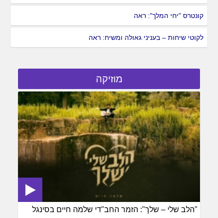
קונטרס "יחי המלך": ראה
לקוטי שיחות – בעניני גאולה ומשיח: ראה
מוזיקה
"הלב שלי – שלך": הזמר החב"די שלמה חיים בסינגל