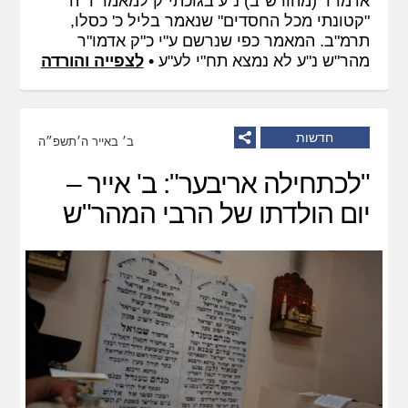
אדמו"ר (מהורש"ב) נ"ע בגוכתי"ק למאמר ד"ה
"קטונתי מכל החסדים" שנאמר בליל כ' כסלו,
תרמ"ב. המאמר כפי שנרשם ע"י כ"ק אדמו"ר
מהר"ש נ"ע לא נמצא תח"י לע"ע •
לצפייה והורדה
חדשות
ב׳ באייר ה׳תשפ״ה
"לכתחילה אריבער": ב' אייר –
יום הולדתו של הרבי המהר"ש