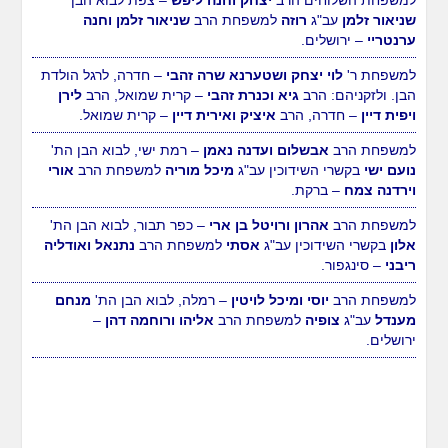
שניאור זלמן
עב"ג
רוזה
למשפחת הרב
שניאור זלמן וחנה
ערנטריי
– ירושלים.
למשפחת ר'
לוי יצחק ושטערנא שרה זהבי
– חדרה, לרגל הולדת
הבן. ולזקניהם: הרב
גיא וכנרת זהבי
– קרית שמואל, הרב
לירן
ויפית דיין
– חדרה, הרב
איציק ואירית דיין
– קרית שמואל.
למשפחת הרב
אבשלום ועדנה נאמן
– רמת ישי, לבוא הבן הת'
נועם ישי
בקשרי השידוכין עב"ג
מיכל מוריה
למשפחת הרב
אורי
וירדנה צמח
– ברקת.
למשפחת הרב
אהרון ורויטל בן ארי
– כפר תבור, לבוא הבן הת'
אלון
בקשרי השידוכין עב"ג
אסתי
למשפחת הרב
נתנאל ואודליה
ריבני
– סינגפור.
למשפחת הרב
יוסי ומיכל לויטין
– רמלה, לבוא הבן הת'
מנחם
מענדל
עב"ג
צופיה
למשפחת הרב
אליהו ורוחמה דהן
–
ירושלים.