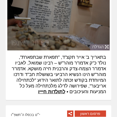
הגדלה
בתאריך ב' אייר תקצ"ד, "תפארת שבתפארת",
נולד כ"ק אדמו"ר מוהר"ש – רבינו שמואל, לאביו
אדמו"ר הצמח-צדק והרבנית חי'ה מושקא. אדמו"ר
מוהר"ש הינו הנשיא הרביעי בשושלת חב"ד ודרכו
המיוחדת בקודש זכתה לתואר הידוע "לכתחילה
אריבער", שפירושה לדלג מלכתחילה מעל כל
המניעות והעיכובים •
לתולדות חיייו
פרסום ראשון
י״ט בכסלו ה׳תשפ״ו