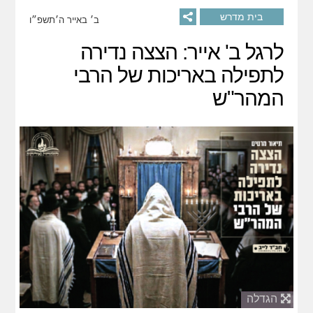
בית מדרש
ב׳ באייר ה׳תשפ״ו
לרגל ב' אייר: הצצה נדירה
לתפילה באריכות של הרבי
המהר"ש
הגדלה