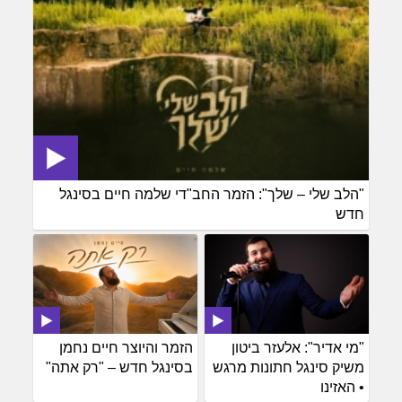
"הלב שלי – שלך": הזמר החב"די שלמה חיים בסינגל
חדש
"מי אדיר": אלעזר ביטון
הזמר והיוצר חיים נחמן
משיק סינגל חתונות מרגש
בסינגל חדש – "רק אתה"
• האזינו