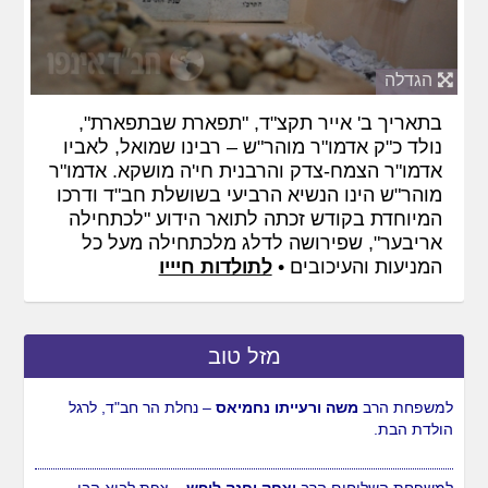
הגדלה
בתאריך ב' אייר תקצ"ד, "תפארת שבתפארת",
נולד כ"ק אדמו"ר מוהר"ש – רבינו שמואל, לאביו
אדמו"ר הצמח-צדק והרבנית חי'ה מושקא. אדמו"ר
מוהר"ש הינו הנשיא הרביעי בשושלת חב"ד ודרכו
המיוחדת בקודש זכתה לתואר הידוע "לכתחילה
אריבער", שפירושה לדלג מלכתחילה מעל כל
המניעות והעיכובים •
לתולדות חיייו
מזל טוב
למשפחת הרב
משה ורעייתו נחמיאס
– נחלת הר חב"ד, לרגל
הולדת הבת.
למשפחת השלוחים הרב
יצחק וחנה ליפש
– צפת לבוא הבן