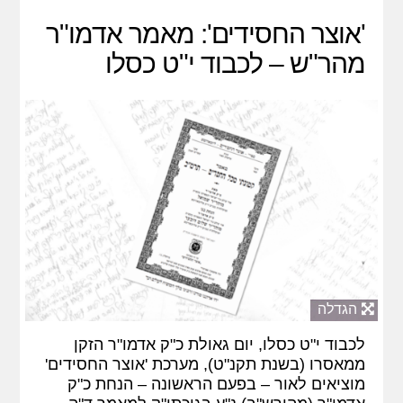
'אוצר החסידים': מאמר אדמו"ר
מהר"ש – לכבוד י"ט כסלו
הגדלה
לכבוד י"ט כסלו, יום גאולת כ"ק אדמו"ר הזקן
ממאסרו (בשנת תקנ"ט), מערכת 'אוצר החסידים'
מוציאים לאור – בפעם הראשונה – הנחת כ"ק