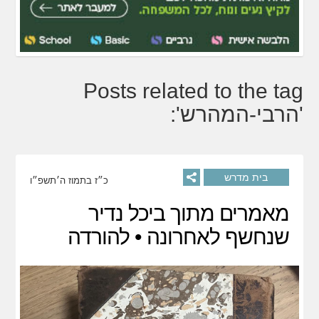
Posts related to the tag
'הרבי-המהרש':
בית מדרש
כ״ז בתמוז ה׳תשפ״ו
מאמרים מתוך ביכל נדיר
שנחשף לאחרונה • להורדה