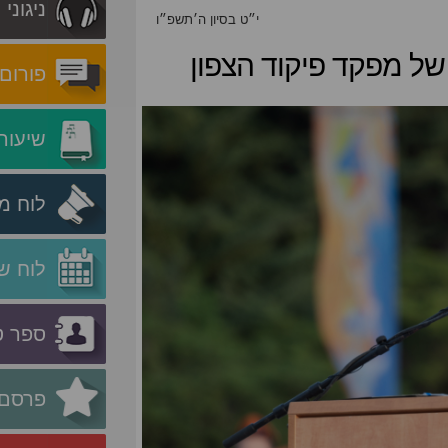
ניגוני
י״ט בסיון ה׳תשפ״ו
 של מפקד פיקוד הצפון
פורום
שיעור
לוח מ
לוח ש
ספר ט
פרסם 