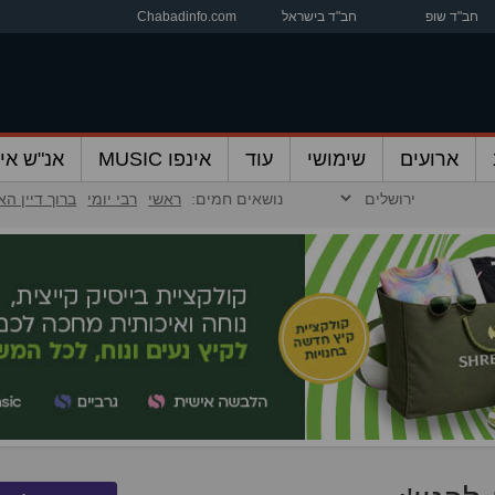
חב"ד שופ
חב"ד בישראל
Chabadinfo.com
ארועים
שימושי
עוד
אינפו MUSIC
אנ"ש אינ
נושאים חמים:
ראשי
רבי יומי
ברוך דיין ה