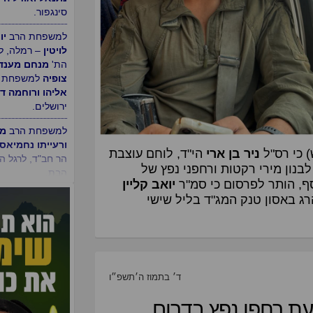
ורויטל בן ארי
– 
תבור, לבוא הבן 
בקשרי השידוכין 
אסתי
למשפחת ה
נתנאל ואודליה ר
סינגפור.
למשפחת הרב
יו
לויטין
– רמלה, ל
הת'
מנחם מענד
צופיה
למשפחת 
 כי רס"ל
ניר בן ארי
הי"ד, לוחם עוצבת
אליהו ורוחמה דה
דרום לבנון מירי רקטות ורחפני נפץ של
ירושלים.
ף, הותר לפרסום כי סמ"ר
יואב קליין
2 מהרצליה, לוחם שריון בגדוד 52, שנהרג באסון טנק המג"ד בליל שישי
ד׳ בתמוז ה׳תשפ״ו
ו מפגיעת רחפן נפץ בדרום