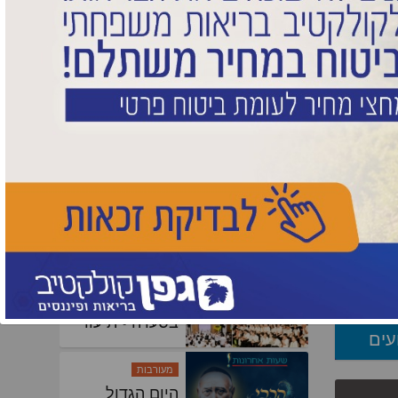
היסטוריה:
הצ'ארטר
לאלמא אטא
וך
יוצא לדרך •
בת?
תיעוד ראשוני
חדשות
ולים
רגעים
 מותר
היסטוריים:
ל באזור
אלפים בסיום
המסכת הגדול
בעולם
 גבר,
 לשיר
שמחות
"בימיו יבוא
גואל": ברכת
מזל טוב, מזל
טוב!
עים
גן ישראל
קעמפ אורו של