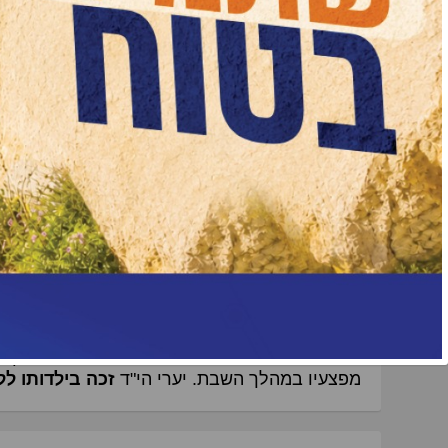
הגדלה
דובר צה"ל התיר לפרסם הערב (מוצאי שבת קודש) 
שחר גמלא
הי"ד (23) מנטור שבדרום רמת הגולן, וסמל
לוחם ביחידת גבעתי. גמלא הי"ד נפצע באורח קשה
מפצעיו במהלך השבת. יערי הי"ד
זכה בילדותו לל