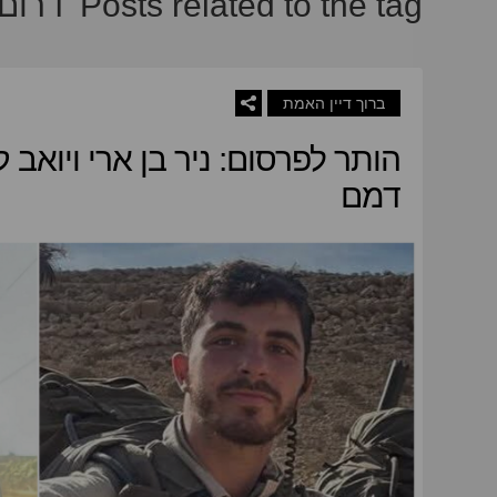
Posts related to the tag 'דרום-לבנון':
ברוך דיין האמת
הותר לפרסום: ניר בן ארי ויואב קל
דמם