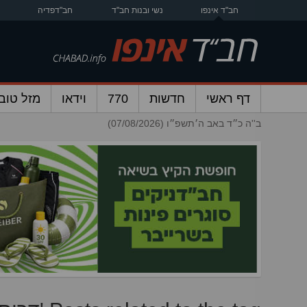
חב"ד אינפו
נשי ובנות חב"ד
חב"דפדיה
דף ראשי
חדשות
770
וידאו
מזל טוב
ב''ה כ״ד באב ה׳תשפ״ו (07/08/2026)