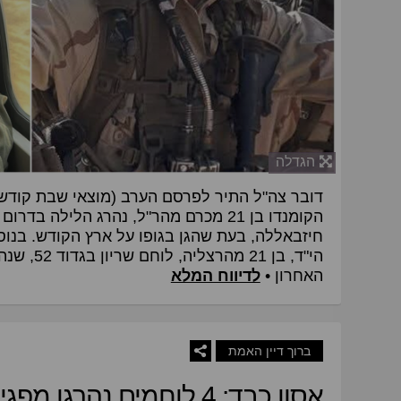
הגדלה
דובר צה"ל התיר לפרסם הערב (מוצאי שבת קודש)
הקומנדו בן 21 מכרם מהר"ל, נהרג הלילה ב
חיזבאללה, בעת שהגן בגופו על ארץ הקודש. בנוס
הי"ד, בן 1
האחרון •
לדיווח המלא
ברוך דיין האמת
אסון כבד: 4 לוחמים נהרג