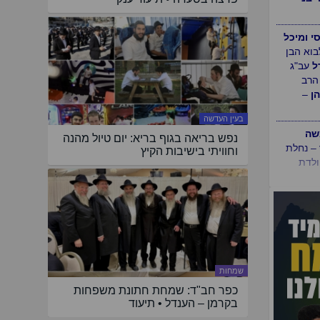
כפר
הת'
אלון
עב"ג
רב
יבני
–
סי ומיכל
בוא הבן
בעין העדשה
ל
עב"ג
נפש בריאה בגוף בריא: יום טיול מהנה
הרב
וחוויתי בישיבות הקיץ
ן
–
שמחות
כפר חב"ד: שמחת חתונת משפחות
בקרמן – הענדל • תיעוד