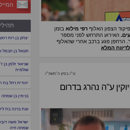
המייל
תהילי
יקוד הצפון האלוף
רפי מילוא
בזמן
רפי מילוא, צילום ארכיון: דובר צה"ל
ים.
האירוע התרחש לפני מספר
יצחק בן רות רוזט
ד. הרחפן פגע ברכב אחרי שהאלוף
לדיווח המלא
חננאל בן חבמל ש
שניאור זלמן בן ז'ו
שולמית
ט״ו בסיון ה׳תשפ״ו
יהודית רחל בת ח
קין ע"ה נהרג בדרום
בנימין בן שמחה
ענת ברכה בת ליד
ישראל משה דובער
שמחה חיה