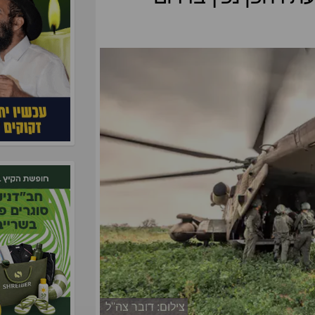
צילום: דובר צה''ל