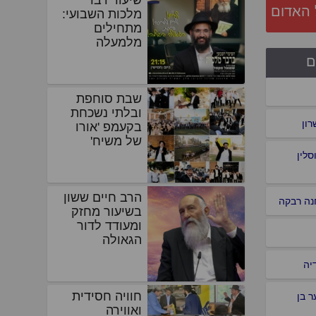
 האדום
מלכות השבועי:
מתחילים
מלמעלה
ם
שבת סוחפת
ובלתי נשכחת
רון
בקעמפ 'אורו
של משיח'
סלין
הרב חיים ששון
נה רבקה
בשיעור מחזק
ומעודד לדור
הגאולה
יה
חוויה חסידית
 בן
ואווירה