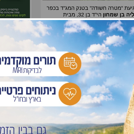
פגיעת "מטרה חשודה" בטנק המג"ד בכפר
יה בן שמחון
הי"ד בן 32, מבית
נוה חבשוש
הי"ד
הם של שני הנופלים הנוספים •
לידיעה
אתמול
"ד נפלו בדרום לבנון
האם מותר לנסו
למצרים לטיול?
מותר בשבת לטי