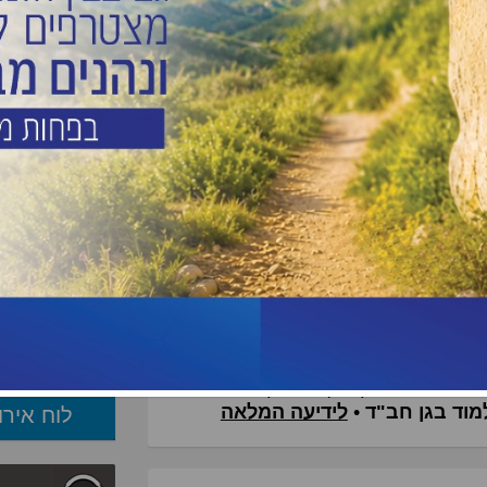
שפת הים?
האם מותר לער
טיול רגלי בש
אני מדריכת טי
במקצועי האם
לי להדריך טיו
אילת?
יש לבנות טיול
באוטובוס הנהג
שחר ואה"ד הי"ד, באדיבות המשפחות
האם מותר להן
באוטובוס?
על נפילתם של שני לוחמי צה"ל. סרן
אהד יערי
הי"ד (21) מרחובות,
 מפגיעת רחפן נפץ בלבנון ונפטר
מוד בגן חב"ד
•
לידיעה המלאה
לוח אירו