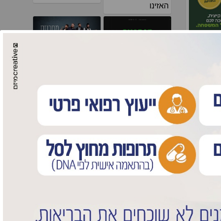
האזינו
ההיסטוריה חוזרת:
סופר וליפשיץ
"משה לאופר מנגן
משיקים: מחרוזת
חב"ד" מגיש אלבום
חתונה חב"דית
שישי
חדשה ואנרגטית
בחירת העורך
חדשות
שלוחים
באוקראינה
ע
הגיעו לחזק את
השליח
בהאדיטש
יל על
חדשות