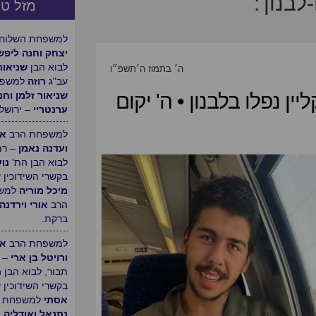
מזל טו
למשפחת הרב
מש
ורעייתו נחמיאס
הר חב"ד, לרגל ה
ה׳ בתמוז ה׳תשפ״ו
הבת.
יין נפלו בלבנון • ה' יקום
למשפחת השלוחי
יצחק וחנה ליפש
לבוא הבן
שניאור
עב"ג
רוזה
למשפח
שניאור זלמן וחנ
ערנטריי
– ירושלי
למשפחת הרב
אב
ועדנה נאמן
– רמ
לבוא הבן הת'
נו
בקשרי השידוכין 
מיכל מוריה
למש
הרב
אורי וירדנה
ברקת.
למשפחת הרב
אה