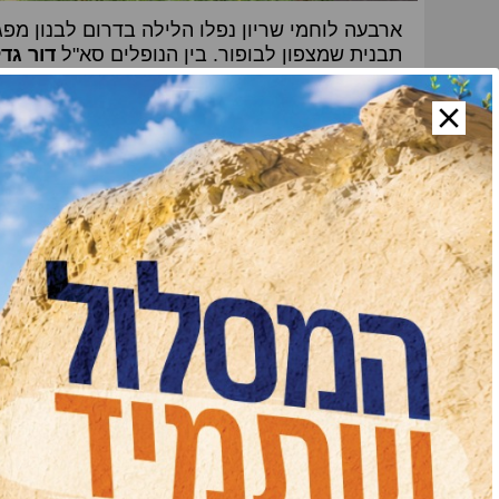
ארבעה לוחמי שריון נפלו הלילה בדרום לבנון מ
תבנית שמצפון לבופור. בין הנופלים סא"ל
דור גדל
השיטה, מפקד גדוד 52, בעוצבת 'עקבות הברזל'. לצידו נפל לוחם צה"ל
מהיישוב אדם בבנימין. טרם הותר לפרסום שמותי
המלאה
ברוך דיין האמת
הותר לפרסום: שני לוחמי צה"ל הי