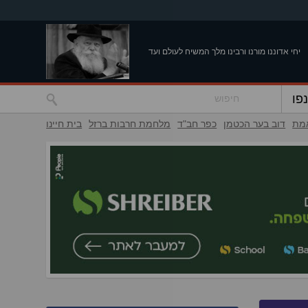
יחי אדוננו מורנו ורבינו מלך המשיח לעולם ועד
פו
אמת
דוב בער הכטמן
כפר חב"ד
מלחמת חרבות ברזל
בית חיינו