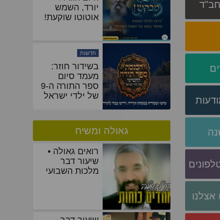
 חב"ד
משיח: 'מלחמת
ופרצת' פרצה
בסערה • תיעוד
ענק
מעורבות
היום הגדול
ים
יורד, השמש
אוטוטו שוקעת!
ודעות
גאולה ומשיח
נה
רואים גאולה •
שיעור דבר
לפונים
מלכות השבועי
אצלנו
שיעור דבר