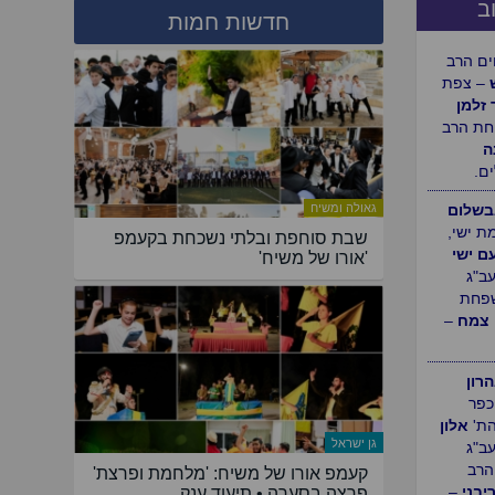
ב
חדשות חמות
ה
– נחלת
ולדת
ם הרב
– צפת
 זלמן
גאולה ומשיח
ת הרב
שבת סוחפת ובלתי נשכחת בקעמפ
ה
'אורו של משיח'
ם.
שלום
ת ישי,
עם ישי
עב"ג
פחת
 צמח
–
גן ישראל
קעמפ אורו של משיח: 'מלחמת ופרצת'
רון
פרצה בסערה • תיעוד ענק