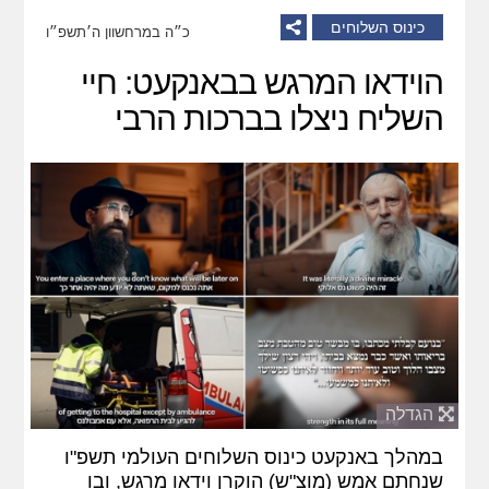
כינוס השלוחים
כ״ה במרחשוון ה׳תשפ״ו
הוידאו המרגש בבאנקעט: חיי
השליח ניצלו בברכות הרבי
הגדלה
במהלך באנקעט כינוס השלוחים העולמי תשפ"ו
שנחתם אמש (מוצ"ש) הוקרן וידאו מרגש, ובו