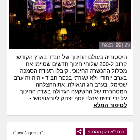
25 |
מצגת
היסטוריה בעולם החינוך של חב"ד בארץ הקודש:
קרוב ל-200 שלוחי חינוך חדשים שסיימו את
מסלול ההכשרה החינוכי, קיבלו תעודת הסמכה
בערב ייחודי ולא שגרתי בכפר חב"ד • היה זה ערב
שסימל, בערב חג הגאולה, את ההצלחה
המסחררת של ההשקעה הגדולה בשדה החינוך
על ידי 'רשת אהלי יוסף יצחק ליובאוויטש' •
לסיפור המלא
כנס י"א ניסן המרכזי
כ״ו בניסן ה׳תשפ״ו