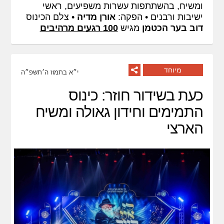
ומשיח, בהשתתפות עשרות משפיעים, ראשי
ישיבות ורבנים • הפקה:
אורן מדיה
• צלם הכינוס
דוב בער הכטמן
מגיש
100 רגעים מרהיבים
מיוחד
י״א בתמוז ה׳תשפ״ה
כעת בשידור חוזר: כינוס
התמימים וחידון גאולה ומשיח
הארצי