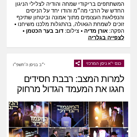
המשתתפים בריקודי שמחה והודיה לצלילי הניגון
החדש של הרבי מה״מ והודו יחד על הניסים
והנפלאות העצומים מתוך אמונה וביטחון שתיכף
זוכים לשמחת הגאולה, בהתגלות מלכנו משיחנו •
הפקה:
אורן מדיה
• צילום:
דוב בער הכטמן
•
לצפייה בגלריה
כנס י"א ניסן המרכזי
י״ב בניסן ה׳תשפ״ו
למרות המצב: רבבת חסידים
חגגו את המעמד הגדול מרחוק