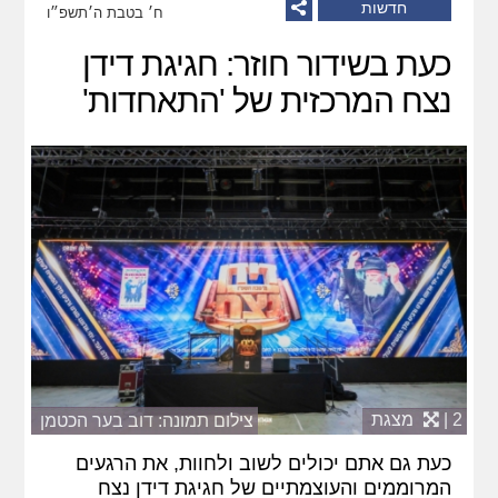
חדשות
ח׳ בטבת ה׳תשפ״ו
כעת בשידור חוזר: חגיגת דידן
נצח המרכזית של 'התאחדות'
2 |
מצגת
צילום תמונה: דוב בער הכטמן
כעת גם אתם יכולים לשוב ולחוות, את הרגעים
המרוממים והעוצמתיים של חגיגת דידן נצח