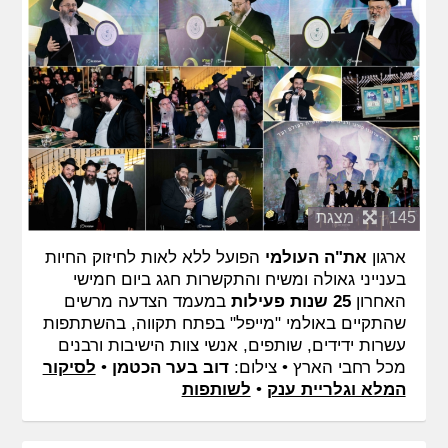
145 |
מצגת
ארגון
את"ה העולמי
הפועל ללא לאות לחיזוק החיות
בענייני גאולה ומשיח והתקשרות חגג ביום חמישי
האחרון
25 שנות פעילות
במעמד הצדעה מרשים
שהתקיים באולמי "מייפל" בפתח תקווה, בהשתתפות
עשרות ידידים, שותפים, אנשי צוות הישיבות ורבנים
מכל רחבי הארץ • צילום:
דוב בער הכטמן
•
לסיקור
המלא וגלריית ענק
•
לשותפות