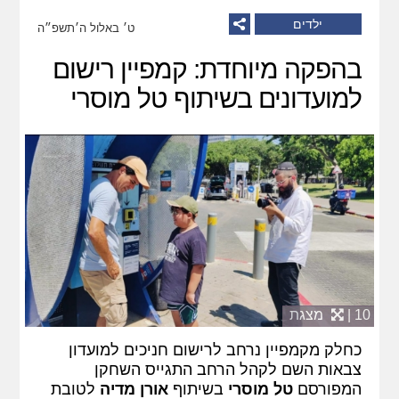
ילדים
ט׳ באלול ה׳תשפ״ה
בהפקה מיוחדת: קמפיין רישום
למועדונים בשיתוף טל מוסרי
10 |
מצגת
כחלק מקמפיין נרחב לרישום חניכים למועדון
צבאות השם לקהל הרחב התגייס השחקן
המפורסם
טל מוסרי
בשיתוף
אורן מדיה
לטובת