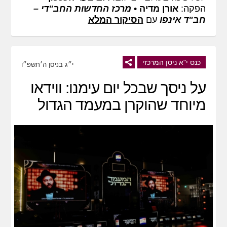
הפקה:
אורן מדיה
•
מרכז החדשות החב"די –
חב"ד אינפו
עם
הסיקור המלא
כנס י"א ניסן המרכזי
י״ג בניסן ה׳תשפ״ו
על ניסך שבכל יום עימנו: ווידאו
מיוחד שהוקרן במעמד הגדול