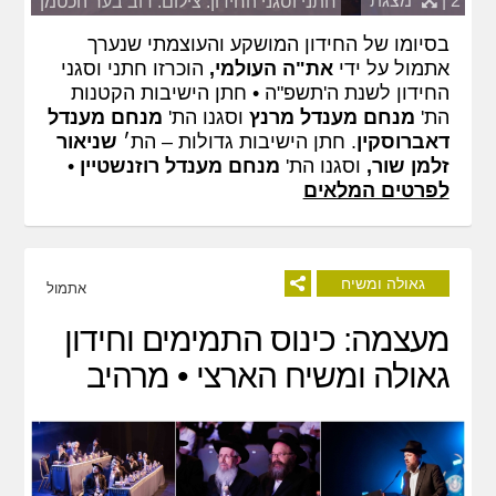
2 |
מצגת
חתני וסגני החידון. צילום: דוב בער הכטמן
בסיומו של החידון המושקע והעוצמתי שנערך
אתמול על ידי
את"ה העולמי,
הוכרזו חתני וסגני
החידון לשנת ה'תשפ"ה • חתן הישיבות הקטנות
הת'
מנחם מענדל מרנץ
וסגנו הת'
מנחם מענדל
דאברוסקין
. חתן הישיבות גדולות – הת׳
שניאור
זלמן שור,
וסגנו הת'
מנחם מענדל רוזנשטיין
•
לפרטים המלאים
גאולה ומשיח
אתמול
מעצמה: כינוס התמימים וחידון
גאולה ומשיח הארצי • מרהיב