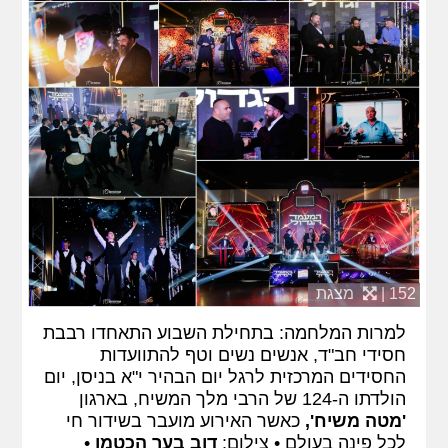
152 |
מצגת
למרות המלחמה: בתחילת השבוע התאחדו רבבת
חסידי חב"ד, אנשים נשים וטף להתוועדות
החסידים המרכזית לרגל יום הבהיר י"א בניסן, יום
הולדתו ה-124 של הרבי מלך המשיח, בארגון
'מטה משיח',
כאשר האירוע מועבר בשידור חי
לכל פינה בעולם • צילום:
דוב בער הכטמן
•