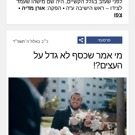
לפני שעזב בגלל הקשיים, היה שם מישהו שעמד
לצידו – ראש הישיבה ע"ה • הפקה:
אורן מדיה
•
צפו
פרסומי
כ״ב באלול ה׳תשפ״ד
מי אמר שכסף לא גדל על
העצים?!