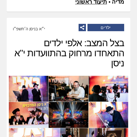
מדיה
•
תיעוד ראשוני
ילדים
י״א בניסן ה׳תשפ״ו
בצל המצב: אלפי ילדים
התאחדו מרחוק בהתוועדות י"א
ניסן