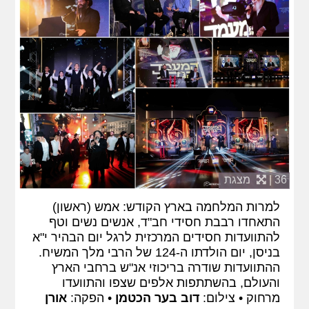
36 |
מצגת
למרות המלחמה בארץ הקודש: אמש (ראשון)
התאחדו רבבת חסידי חב"ד, אנשים נשים וטף
להתוועדות חסידים המרכזית לרגל יום הבהיר י"א
בניסן, יום הולדתו ה-124 של הרבי מלך המשיח.
ההתוועדות שודרה בריכוזי אנ"ש ברחבי הארץ
והעולם, בהשתתפות אלפים שצפו והתוועדו
מרחוק • צילום:
דוב בער הכטמן
• הפקה:
אורן