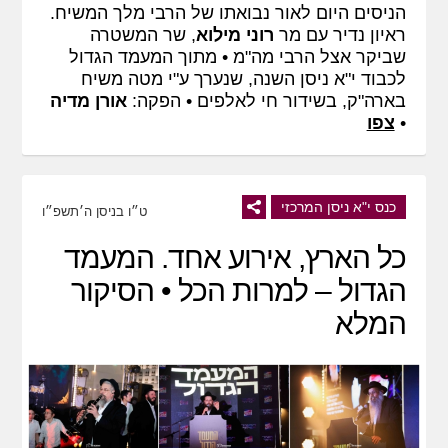
הניסים היום לאור נבואתו של הרבי מלך המשיח.
ראיון נדיר עם מר
רוני מילוא
, שר המשטרה
שביקר אצל הרבי מה"מ • מתוך המעמד הגדול
לכבוד י"א ניסן השנה, שנערך ע"י מטה משיח
בארה"ק, בשידור חי לאלפים • הפקה:
אורן מדיה
•
צפו
כנס י"א ניסן המרכזי
ט״ו בניסן ה׳תשפ״ו
כל הארץ, אירוע אחד. המעמד
הגדול – למרות הכל • הסיקור
המלא