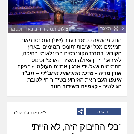
2 |
מצגת
צילום תמונה: דוב בער הכטמן
החל מהשעה 18:00 בערב (שני) התכנסו מאות
תמימים מכל ישיבות 'תומכי תמימים' בארץ
הקודש, במרכז הקונגרסים הבינלאומי בחיפה,
לאירוע 'חידון גאולה ומשיח הארצי' וכינוס
התמימים שעל-ידי ארגון
את"ה העולמי
• הפקה:
אורן מדיה
•
מרכז החדשות החב"די – חב"ד
אינפו
העביר את האירוע בשידור חי לטובת
הגולשים •
לצפייה בשידור חוזר
חדשות
י״א באדר ה׳תשפ״ה
"בלי החיבוק הזה, לא הייתי