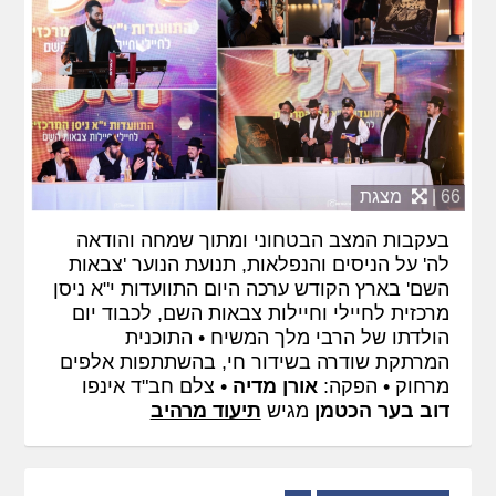
66 |
מצגת
בעקבות המצב הבטחוני ומתוך שמחה והודאה
לה' על הניסים והנפלאות, תנועת הנוער 'צבאות
השם' בארץ הקודש ערכה היום התוועדות י"א ניסן
מרכזית לחיילי וחיילות צבאות השם, לכבוד יום
הולדתו של הרבי מלך המשיח • התוכנית
המרתקת שודרה בשידור חי, בהשתתפות אלפים
מרחוק • הפקה:
אורן מדיה
• צלם חב"ד אינפו
דוב בער הכטמן
מגיש
תיעוד מרהיב