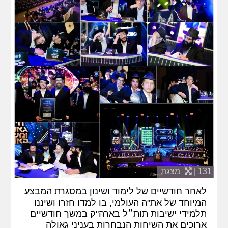
131 |
מצגת
לאחר חודשיים של לימוד ושינון במסגרת המבצע
המיוחד של את"ה העולמי, בו למדו חזרו ושיננו
תלמידי ישיבות תות״ל בארה"ק במשך חודשיים
ארוכים את השיחות הנבחרות בעניני גאולה