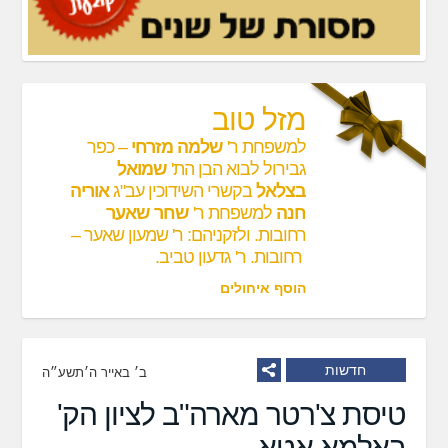
מזל טוב
למשפחת ר'
שלמה מזרחי
– כפר
גבירול לבוא הבן הת'
שמואל
בצלאל
בקשרי השידוכין עב"ג
אוריה
חנה
למשפחת ר'
שחר שאער
רחובות. ולזקניהם: ר' שמעון שאער –
רחובות. ר' גדעון טביב.
הוסף איחולים
חדשות
ב׳ באייר ה׳תשע״ה
טיסת צ'רטר מארה"ב לציון הק'
באלמא אטא