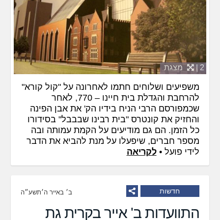
2 |
מצגת
משפיעים ושלוחים חתמו לאחרונה על "קול קורא"
להרחבת והגדלת בית חיינו – 770, לאחר
שכמפורסם הרבי הניח בידיו הק' את אבן הפינה
והחזיק את קונטרס "בית רבינו שבבבל" בסידורו
כל הזמן. הם גם מודיעים על הקמת עמותה ובה
מספר חברים, שיפעלו על מנת להביא את הדבר
לידי פועל •
לקריאה
חדשות
ב׳ באייר ה׳תשע״ה
התוועדות ב' אייר בקרית גת