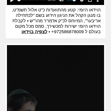
Play
Mute
Settings
PIP
Enter
הוידאו היומי: קטע מהתוועדות כ"ט אלול תשמ"ט,
fullscreen
בו מנגן הקהל את הניגון הידוע בשם "לכתחילה
אריבער", המיוחס לכ"ק אדמו"ר מהר"ש • לקבלת
הוידאו היומי ישירות למכשירך, סמס מכל מקום
בעולם ל 972586878009+ •
לצפיה בוידאו