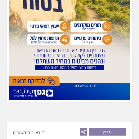
מגזין
ב׳ באייר ה׳תשע״ה