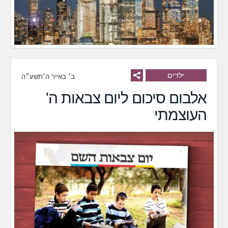
ילדים
ב׳ באייר ה׳תשע״ה
אלבום סיכום ליום צבאות ה'
העוצמתי