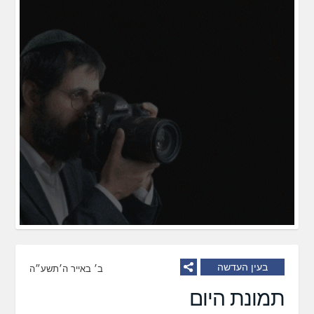
בעין העדשה
ב׳ באייר ה׳תשע״ה
תמונת היום