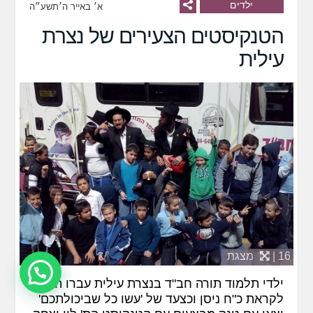
ילדים
א׳ באייר ה׳תשע״ה
הטנקיסטים הצעירים של נצרת
עילית
16 |
מצגת
ילדי תלמוד תורה חב"ד בנצרת עילית עברו הכנה
לקראת כ"ח ניסן וכצעד של 'עשו כל שביכולתכם'