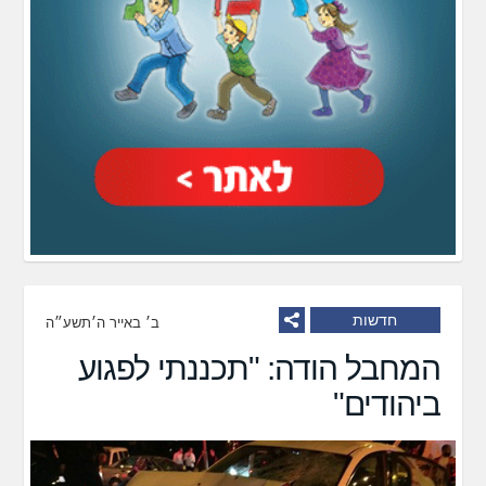
חדשות
ב׳ באייר ה׳תשע״ה
המחבל הודה: "תכננתי לפגוע
ביהודים"