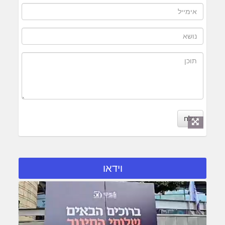
שלח
וידאו