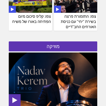
צפו: התזמורת פרצה
צפו: קליפ סיכום מיום
בשירת "יחי" עם כניסת
הפתיחה באורו של משיח
האורחים החב"דיים
מוזיקה