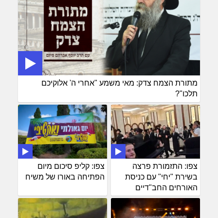
מתורת הצמח צדק: מאי משמע "אחרי ה' אלוקיכם
תלכו"?
צפו: התזמורת פרצה
צפו: קליפ סיכום מיום
בשירת "יחי" עם כניסת
הפתיחה באורו של משיח
האורחים החב"דיים