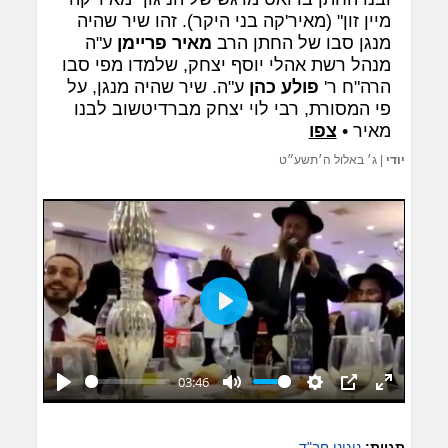
מיין זון" (מאיר'קה בני היקר). זהו שיר שהיה
מנגן סבו של החתן הרב
מאיר פריימן
ע"ה
מנהל רשת אהלי יוסף יצחק, שלמדו מפי סבו
הרה"ח ר'
פולע כהן
ע"ה. שיר שהיה מנגן, על
פי המסורת, רבי לוי יצחק מברדיטשוב לבנו
מאיר •
צפו
יודי
|
ג׳ באלול ה׳תשע״ט
Play
03:46
Play
Mute
Settings
PIP
Enter
fullscreen
תגיות:
ניגוני חב"ד