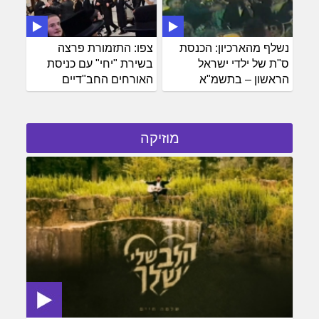
נשלף מהארכיון: הכנסת
צפו: התזמורת פרצה
ס"ת של ילדי ישראל
בשירת "יחי" עם כניסת
הראשון – בתשמ"א
האורחים החב"דיים
מוזיקה