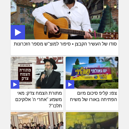
סודו של העשיר הקבצן • סיפור למוצ"ש מספר הזכרונות
צפו: קליפ סיכום מיום
מתורת הצמח צדק: מאי
הפתיחה באורו של משיח
משמע "אחרי ה' אלוקיכם
תלכו"?