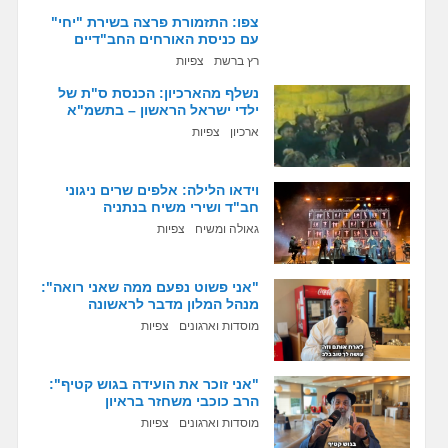
צפו: התזמורת פרצה בשירת "יחי"
עם כניסת האורחים החב"דיים
רץ ברשת
צפיות
נשלף מהארכיון: הכנסת ס"ת של
ילדי ישראל הראשון – בתשמ"א
ארכיון
צפיות
וידאו הלילה: אלפים שרים ניגוני
חב"ד ושירי משיח בנתניה
גאולה ומשיח
צפיות
"אני פשוט נפעם ממה שאני רואה":
מנהל המלון מדבר לראשונה
מוסדות וארגונים
צפיות
"אני זוכר את הועידה בגוש קטיף":
הרב כוכבי משחזר בראיון
מוסדות וארגונים
צפיות