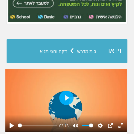
›
וידאו
בית מדרש
דקה וחצי תניא
Play
03:13
Play
Mute
Settings
PIP
Enter