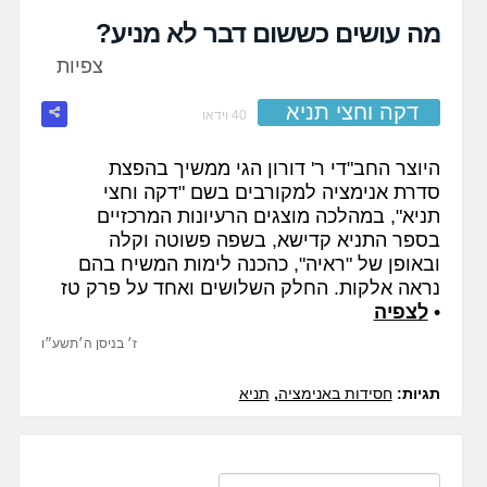
fullscreen
מה עושים כששום דבר לא מניע?
צפיות
דקה וחצי תניא
40 וידאו
היוצר החב"די ר' דורון הגי ממשיך בהפצת
סדרת אנימציה למקורבים בשם "דקה וחצי
תניא", במהלכה מוצגים הרעיונות המרכזיים
בספר התניא קדישא, בשפה פשוטה וקלה
ובאופן של "ראיה", כהכנה לימות המשיח בהם
נראה אלקות. החלק השלושים ואחד על פרק טז
•
לצפיה
ז׳ בניסן ה׳תשע״ו
תגיות:
חסידות באנימציה
,
תניא