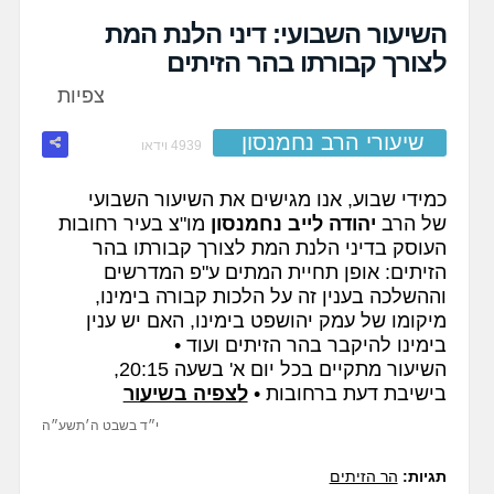
fullscreen
השיעור השבועי: דיני הלנת המת
לצורך קבורתו בהר הזיתים
צפיות
שיעורי הרב נחמנסון
4939 וידאו
כמידי שבוע, אנו מגישים את השיעור השבועי
של הרב
יהודה לייב נחמנסון
מו"צ בעיר רחובות
העוסק בדיני הלנת המת לצורך קבורתו בהר
הזיתים: אופן תחיית המתים ע"פ המדרשים
וההשלכה בענין זה על הלכות קבורה בימינו,
מיקומו של עמק יהושפט בימינו, האם יש ענין
בימינו להיקבר בהר הזיתים ועוד •
השיעור מתקיים בכל יום א' בשעה 20:15,
בישיבת דעת ברחובות •
לצפיה בשיעור
י״ד בשבט ה׳תשע״ה
תגיות:
הר הזיתים