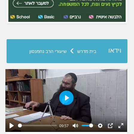
›
וידאו
בית מדרש
שיעורי הרב נחמנסון
Play
09:57
Play
Mute
Settings
PIP
Enter