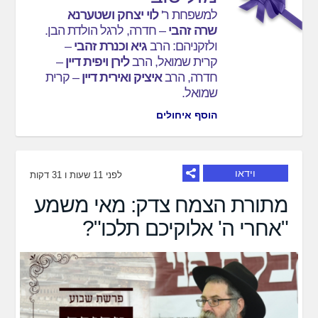
למשפחת ר'
לוי יצחק ושטערנא
שרה זהבי
– חדרה, לרגל הולדת הבן.
ולזקניהם: הרב
גיא וכנרת זהבי
–
קרית שמואל, הרב
לירן ויפית דיין
–
חדרה, הרב
איציק ואירית דיין
– קרית
שמואל.
הוסף איחולים
וידאו
לפני 11 שעות ו 31 דקות
מתורת הצמח צדק: מאי משמע
"אחרי ה' אלוקיכם תלכו"?